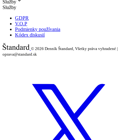
Služby
Služby
GDPR
V.O.P
Podmienky používania
Kódex diskusií
© 2026
Denník Štandard, Všetky práva vyhradené |
oprava@standard.sk