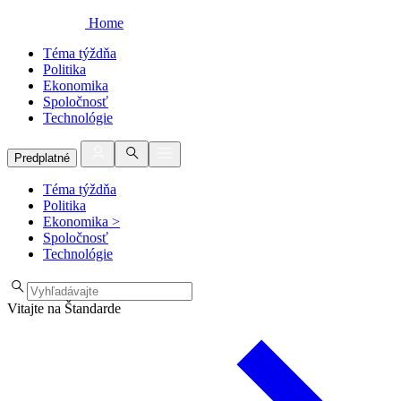
Home
Téma týždňa
Politika
Ekonomika
Spoločnosť
Technológie
Predplatné
Téma týždňa
Politika
Ekonomika
>
Spoločnosť
Technológie
Vitajte na Štandarde