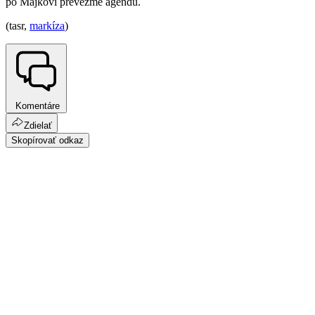
po Majkovi prevezme agendu.
(tasr,
markíza
)
Komentáre
Zdielať
Skopírovať odkaz