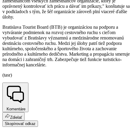
zamestnancom všetkých zamestnancov organizácie, ktorý je
oprávnený kontrolovať ich prácu a dávať im príkazy," konštatuje sa
v podkladoch s tým, že šéf organizácie zároveň plní viaceré ďalšie
úlohy.
Bratislava Tourist Board (BTB) je organizáciou na podporu a
vytváranie podmienok na rozvoj cestovného ruchu s cieľom
vybudovať z Bratislavy významnú a medzinárodne renomovanú
destináciu cestovného ruchu. Medzi jej úlohy patrí tiež podpora
kultúrneho, spoločenského a športového života a zachovanie
prírodného a kultúrneho dedičstva. Marketing a propagáciu smeruje
na domáci i zahraničný trh. Zabezpečuje tiež funkcie turisticko-
informačnej kancelárie.
(tasr)
Komentáre
Zdielať
Skopírovať odkaz