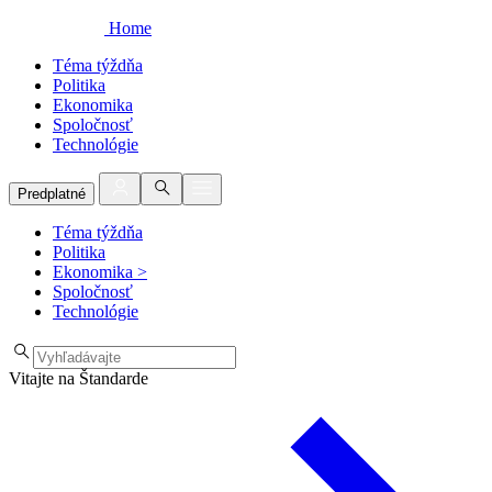
Home
Téma týždňa
Politika
Ekonomika
Spoločnosť
Technológie
Predplatné
Téma týždňa
Politika
Ekonomika
>
Spoločnosť
Technológie
Vitajte na Štandarde