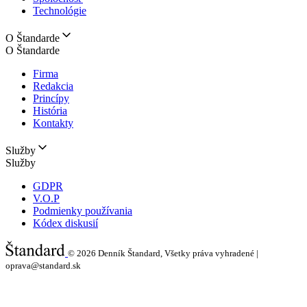
Technológie
O Štandarde
O Štandarde
Firma
Redakcia
Princípy
História
Kontakty
Služby
Služby
GDPR
V.O.P
Podmienky používania
Kódex diskusií
© 2026
Denník Štandard, Všetky práva vyhradené |
oprava@standard.sk