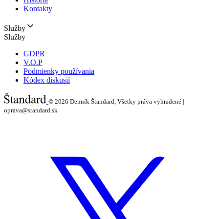
Kontakty
Služby
Služby
GDPR
V.O.P
Podmienky používania
Kódex diskusií
© 2026
Denník Štandard, Všetky práva vyhradené |
oprava@standard.sk