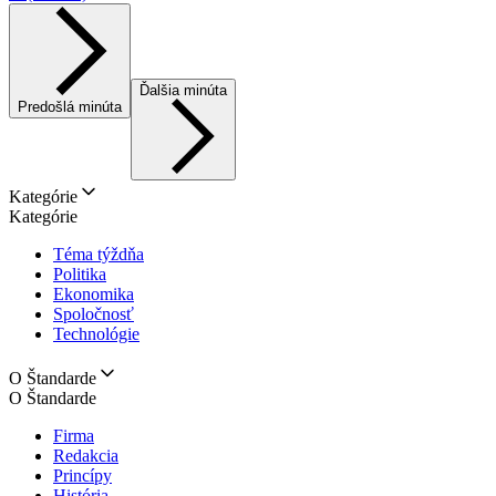
Ďalšia minúta
Predošlá minúta
Kategórie
Kategórie
Téma týždňa
Politika
Ekonomika
Spoločnosť
Technológie
O Štandarde
O Štandarde
Firma
Redakcia
Princípy
História