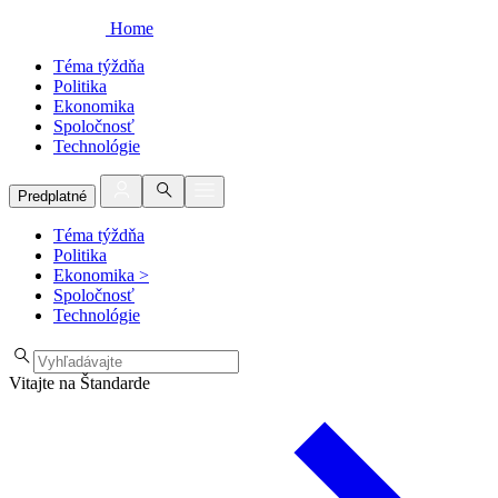
Home
Téma týždňa
Politika
Ekonomika
Spoločnosť
Technológie
Predplatné
Téma týždňa
Politika
Ekonomika
>
Spoločnosť
Technológie
Vitajte na Štandarde