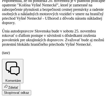
Pripomenula, že od pondelka 20. novembra je v platnosti policajné
opatrenie "Kolóna Vyšné Nemecké", ktoré je zamerané na
zabezpečenie plynulosti a bezpečnosti cestnej premávky a radenie
osobných a nákladných motorových vozidiel v smere na hraničný
priechod Vyšné Nemecké - Užhorod z dôvodu nárastu nákladnej
dopravy.
Únia autodopravcov Slovenska bude v sobotu 25. novembra
rokovať o ďalšom postupe v súvislosti s dôsledkami zrušenia
povoleniek pre ukrajinských dopravcov. Zvažovať bude aj možnú
protestnú blokádu hraničného priechodu Vyšné Nemecké.
(tasr)
Komentáre
Zdielať
Skopírovať odkaz