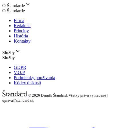
O Štandarde
O Štandarde
Firma
Redakcia
Princípy
História
Kontakty
Služby
Služby
GDPR
V.O.P
Podmienky používania
Kódex diskusií
© 2026
Denník Štandard, Všetky práva vyhradené |
oprava@standard.sk