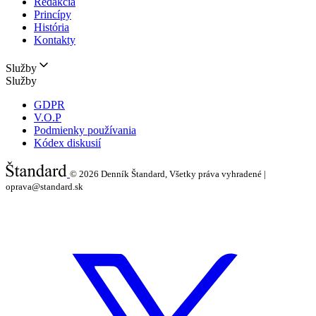
Redakcia
Princípy
História
Kontakty
Služby
Služby
GDPR
V.O.P
Podmienky používania
Kódex diskusií
© 2026
Denník Štandard, Všetky práva vyhradené |
oprava@standard.sk