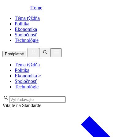
Home
Téma týždňa
Politika
Ekonomika
Spoločnosť
Technológie
Predplatné
Téma týždňa
Politika
Ekonomika
>
Spoločnosť
Technológie
Vitajte na Štandarde