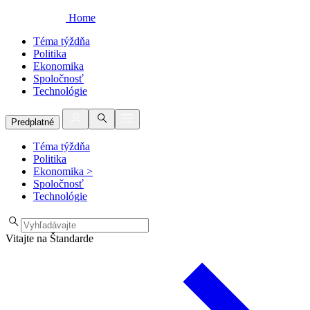
Home
Téma týždňa
Politika
Ekonomika
Spoločnosť
Technológie
Predplatné
Téma týždňa
Politika
Ekonomika
>
Spoločnosť
Technológie
Vitajte na Štandarde