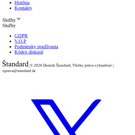
História
Kontakty
Služby
Služby
GDPR
V.O.P
Podmienky používania
Kódex diskusií
© 2026
Denník Štandard, Všetky práva vyhradené |
oprava@standard.sk