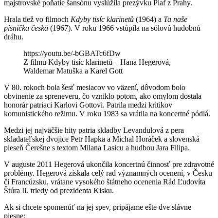
majstrovské poňatie šansónu vyslúžila prezývku Piaf z Prahy.
Hrala tiež vo filmoch
Kdyby tisíc klarinetů
(1964) a
Ta naše
písnička česká
(1967). V roku 1966 vstúpila na sólovú hudobnú
dráhu.
https://youtu.be/-bGBATc6fDw
Z filmu Kdyby tisíc klarinetů – Hana Hegerová,
Waldemar Matuška a Karel Gott
V 80. rokoch bola šesť mesiacov vo väzení, dôvodom bolo
obvinenie za spreneveru, čo vzniklo potom, ako omylom dostala
honorár patriaci Karlovi Gottovi. Patrila medzi kritikov
komunistického režimu. V roku 1983 sa vrátila na koncertné pódiá.
Medzi jej najväčšie hity patria skladby Levandulová z pera
skladateľskej dvojice Petr Hapka a Michal Horáček a slovenská
pieseň Čerešne s textom Milana Lasicu a hudbou Jara Filipa.
V auguste 2011 Hegerová ukončila koncertnú činnosť pre zdravotné
problémy. Hegerová získala celý rad významných ocenení, v Česku
či Francúzsku, vrátane vysokého štátneho ocenenia Rád Ľudovíta
Štúra II. triedy od prezidenta Kisku.
Ak si chcete spomenúť na jej spev, pripájame ešte dve slávne
piesne: