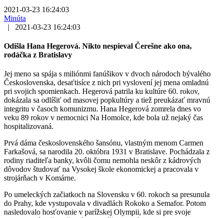
2021-03-23 16:24:03
Minúta
|
2021-03-23 16:24:03
Odišla Hana Hegerová. Nikto nespieval Čerešne ako ona,
rodáčka z Bratislavy
Jej meno sa spája s miliónmi fanúšikov v dvoch národoch bývalého
Československa, desaťtisíce z nich pri vyslovení jej mena omladnú
pri svojich spomienkach. Hegerová patrila ku kultúre 60. rokov,
dokázala sa odlíšiť od masovej popkultúry a tiež preukázať mravnú
integritu v časoch komunizmu. Hana Hegerová zomrela dnes vo
veku 89 rokov v nemocnici Na Homolce, kde bola už nejaký čas
hospitalizovaná.
Prvá dáma československého šansónu, vlastným menom Carmen
Farkašová, sa narodila 20. októbra 1931 v Bratislave. Pochádzala z
rodiny riaditeľa banky, kvôli čomu nemohla neskôr z kádrových
dôvodov študovať na Vysokej škole ekonomickej a pracovala v
strojárňach v Komárne.
Po umeleckých začiatkoch na Slovensku v 60. rokoch sa presunula
do Prahy, kde vystupovala v divadlách Rokoko a Semafor. Potom
nasledovalo hosťovanie v parížskej Olympii, kde si pre svoje