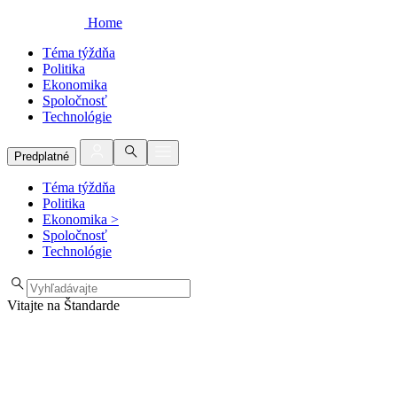
Home
Téma týždňa
Politika
Ekonomika
Spoločnosť
Technológie
Predplatné
Téma týždňa
Politika
Ekonomika
>
Spoločnosť
Technológie
Vitajte na Štandarde