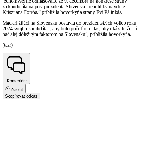
jednomyseľne odhlasovalo, že 9. decembra na kongrese strany
za kandidáta na post prezidenta Slovenskej republiky navrhne
Krisztiána Forróa,“ priblížila hovorkyňa strany Évi Pálinkás.
Maďari žijúci na Slovensku postavia do prezidentských volieb roku
2024 svojho kandidáta, „aby bolo počuť ich hlas, aby ukázali, že sú
naďalej dôležitým faktorom na Slovensku“, priblížila hovorkyňa.
(tasr)
Komentáre
Zdielať
Skopírovať odkaz