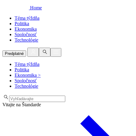
Home
Téma týždňa
Politika
Ekonomika
Spoločnosť
Technológie
Predplatné
Téma týždňa
Politika
Ekonomika
>
Spoločnosť
Technológie
Vitajte na Štandarde