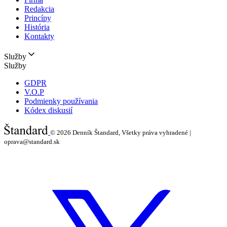
Redakcia
Princípy
História
Kontakty
Služby
Služby
GDPR
V.O.P
Podmienky používania
Kódex diskusií
© 2026
Denník Štandard, Všetky práva vyhradené |
oprava@standard.sk