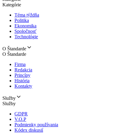
Kategórie
Téma týždňa
Politika
Ekonomika
Spoločnosť
Technológie
O Štandarde
O Štandarde
Firma
Redakcia
Princípy
História
Kontakty
Služby
Služby
GDPR
V.O.P
Podmienky používania
Kódex diskusií