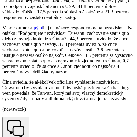
Taiwanská bezpečnostná asociácia, sa 1084 respondentov pýtali, či
by podporili vojenskú alianciu s USA. 41,8 percenta úplne
súhlasilo, ďalších 17,5 percenta súhlasilo čiastočne a 21,3 percenta
respondentov zastalo neutrálny postoj.
V prieskume sa
pýtal
i aj na názory respondentov na nezávislosť. Na
otázku: "Podporujete nezávislosť Taiwanu, zachovanie status quo
alebo znovuzjednotenie s Čínou?" 44,3 percenta uviedlo, že chce
zachovať status quo navždy, 35,8 percenta uviedlo, že chce
zachovať status quo a pracovať na nezávislosti a 3,8 percenta sa
usiluje o nezávislosť čo najskôr. Celkovo 11,5 percenta sa vyslovilo
za zachovanie status quo a smerovanie k zjednoteniu s Čínou, 0,7
percenta uviedlo, že sa chce s Čínou zjednotiť čo najskôr a 4
percentá nevyjadrili žiadny názor.
Čína uviedla, že akékoľvek oficiálne vyhlásenie nezávislosti
Taiwanom by vyvolalo vojnu. Taiwanská prezidentka Cchaj Jing-
wen povedala, že Taiwan, ktorý má svoj vlastný demokratický
systém vlády, armády a diplomatických vzťahov, je už nezávislý.
(newsweek)