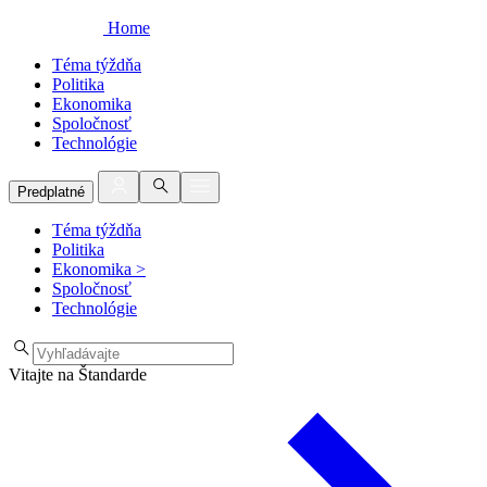
Home
Téma týždňa
Politika
Ekonomika
Spoločnosť
Technológie
Predplatné
Téma týždňa
Politika
Ekonomika
>
Spoločnosť
Technológie
Vitajte na Štandarde