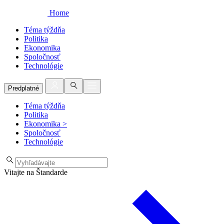
Home
Téma týždňa
Politika
Ekonomika
Spoločnosť
Technológie
Predplatné
Téma týždňa
Politika
Ekonomika
>
Spoločnosť
Technológie
Vitajte na Štandarde