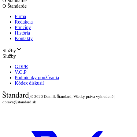
O Štandarde
O Štandarde
Firma
Redakcia
Princípy
História
Kontakty
Služby
Služby
GDPR
V.O.P
Podmienky používania
Kódex diskusií
© 2026
Denník Štandard, Všetky práva vyhradené |
oprava@standard.sk