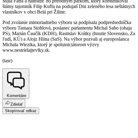
Malá Fatra a nahradiť ho prírodným parkom, ktorý komunikoval
štátny tajomník Filip Kuffa na podujatí Dni zeleného lesa neštátnych
vlastníkov v obci Belá pri Žiline.
Pod zvolanie mimoriadneho výboru sa podpísala podpredsedníčka
výboru Tamara Stohlová, poslanec parlamentu Michal Sabo (obaja
PS), Marián Čaučík (KDH), Rastislav Krátky (hnutie Slovensko, Za
ľudí, KÚ) a Alojz Hlina (SaS). Na výbor pozvali aj europoslanca
Michala Wiezika, ktorý je spoluiniciátorom výzvy
www.nestrielajtevlky.sk.
(tasr)
Komentáre
Zdielať
Skopírovať odkaz