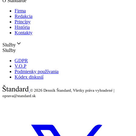
O Štandarde
Firma
Redakcia
Princípy
História
Kontakty
Služby
Služby
GDPR
V.O.P
Podmienky používania
Kódex diskusií
© 2026
Denník Štandard, Všetky práva vyhradené |
oprava@standard.sk