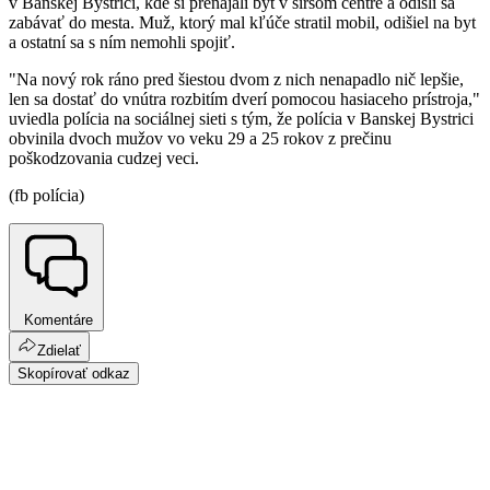
v Banskej Bystrici, kde si prenajali byt v širšom centre a odišli sa
zabávať do mesta. Muž, ktorý mal kľúče stratil mobil, odišiel na byt
a ostatní sa s ním nemohli spojiť.
"Na nový rok ráno pred šiestou dvom z nich nenapadlo nič lepšie,
len sa dostať do vnútra rozbitím dverí pomocou hasiaceho prístroja,"
uviedla polícia na sociálnej sieti s tým, že polícia v Banskej Bystrici
obvinila dvoch mužov vo veku 29 a 25 rokov z prečinu
poškodzovania cudzej veci.
(fb polícia)
Komentáre
Zdielať
Skopírovať odkaz