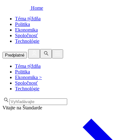
Home
Téma týždňa
Politika
Ekonomika
Spoločnosť
Technológie
Predplatné
Téma týždňa
Politika
Ekonomika
>
Spoločnosť
Technológie
Vitajte na Štandarde