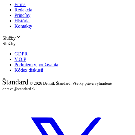
Firma
Redakcia
Princípy
História
Kontakty
Služby
Služby
GDPR
V.O.P
Podmienky používania
Kódex diskusií
© 2026
Denník Štandard, Všetky práva vyhradené |
oprava@standard.sk