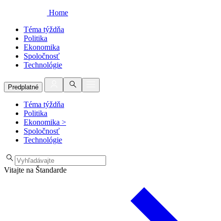
Home
Téma týždňa
Politika
Ekonomika
Spoločnosť
Technológie
Predplatné
Téma týždňa
Politika
Ekonomika
>
Spoločnosť
Technológie
Vitajte na Štandarde