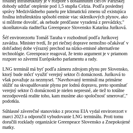
fosílnej infraštruktúry je v rozpore s dosiahnutím cieľov Parížskej
dohody udržať oteplenie pod 1,5 stupňa Celzia. Podľa poslednej
správy Medzivládneho panelu pre klimatickú zmenu už existujúca
fosílna infraštruktúra spôsobí emisie viac skleníkových plynov, ako
si môžeme dovoliť, ak nebude predčasne vyradená z prevádzky,"
skonštatovala riaditeľka Greenpeace Slovensko Katarína Juríková.
Šéf envirorezortu Tomáš Taraba v rozhodnutí podľa Juríkovej
zavádza. Minister tvrdí, že pri riečnej doprave nemožno očakávať v
dohľadnej dobe výrazný prechod na nízko-emisné alternatívne
technológie. Greenpeace reagoval, že tento argument je v priamom
rozpore so závermi Európskeho parlamentu a rady.
LNG terminál má byť podľa zámeru zdrojom plynu pre Slovensko,
ktorý bude môcť využiť verejný sektor či domácnosti. Juríková to
však považuje za nezmysel. "Navrhovaný terminál ma primárne
slúžiť na skvapalňovanie plynu pre lodnú dopravu, preto spomínať
verejný sektor či domácnosti je nielen nepresné, ale tiež to totálne
nezodpovedá realite toho, kam musíme ako spoločnosť smerovať,"
podotkla.
Súhlasné záverečné stanovisko z procesu EIA vydal envirorezort v
marci 2023 a odporučil vybudovanie LNG terminálu. Proti tomu
doručili rozklady organizácie Greenpeace Slovensko a Znepokojené
matky.