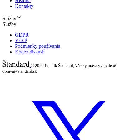
História
Kontakty
Služby
Služby
GDPR
V.O.P
Podmienky používania
Kódex diskusií
© 2026
Denník Štandard, Všetky práva vyhradené |
oprava@standard.sk