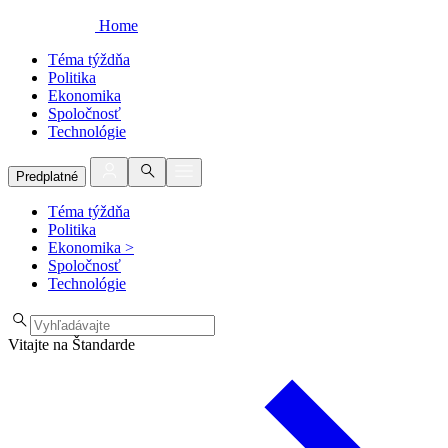
Home
Téma týždňa
Politika
Ekonomika
Spoločnosť
Technológie
Predplatné
Téma týždňa
Politika
Ekonomika
>
Spoločnosť
Technológie
Vitajte na Štandarde