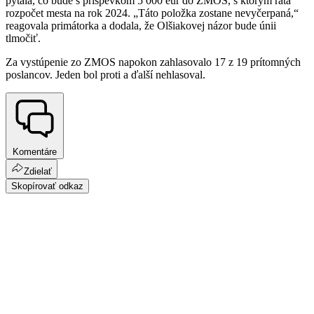
pýtala, čo bude s príspevkom 5 000 eur do ZMOS, s ktorým ráta
rozpočet mesta na rok 2024. „Táto položka zostane nevyčerpaná,“
reagovala primátorka a dodala, že Olšiakovej názor bude únii
tlmočiť.
Za vystúpenie zo ZMOS napokon zahlasovalo 17 z 19 prítomných
poslancov. Jeden bol proti a ďalší nehlasoval.
Komentáre
Zdielať
Skopírovať odkaz