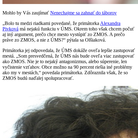
Mohlo by Vás zaujímať
Nenechajme sa zahnať do táborov
„Bolo tu medzi riadkami povedané, že primátorka
Alexandra
Pivková
má nejakú funkciu v ÚMS. Okrem toho však chcem počuť
aj iný argument, prečo chce mesto vystúpiť zo ZMOS. A prečo
práve zo ZMOS, a nie z ÚMS?“ pýtala sa Olšiaková.
Primátorka jej odpovedala, že ÚMS dokáže oveľa lepšie zastupovať
mestá. „Som presvedčená, že ÚMS nás bude oveľa viac zastupovať
ako ZMOS. Nie je to nejaký antagonizmus, alebo súperenie, len
vyčistenie vzťahov. Obce možno na 90 percent riešia iné problémy
ako my v mestách,“ povedala primátorka. Zdôraznila však, že so
ZMOS budú naďalej spolupracovať.