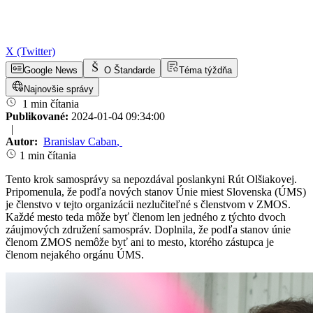
X (Twitter)
Google News
O Štandarde
Téma týždňa
Najnovšie správy
1 min čítania
Publikované:
2024-01-04 09:34:00
|
Autor:
Branislav Caban
,
1 min čítania
Tento krok samosprávy sa nepozdával poslankyni Rút Olšiakovej.
Pripomenula, že podľa nových stanov Únie miest Slovenska (ÚMS)
je členstvo v tejto organizácii nezlučiteľné s členstvom v ZMOS.
Každé mesto teda môže byť členom len jedného z týchto dvoch
záujmových združení samospráv. Doplnila, že podľa stanov únie
členom ZMOS nemôže byť ani to mesto, ktorého zástupca je
členom nejakého orgánu ÚMS.