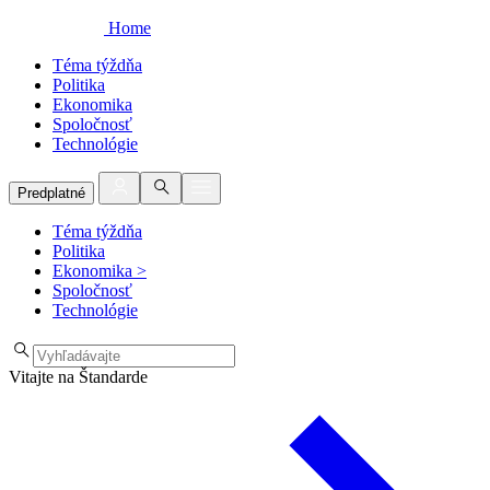
Home
Téma týždňa
Politika
Ekonomika
Spoločnosť
Technológie
Predplatné
Téma týždňa
Politika
Ekonomika
>
Spoločnosť
Technológie
Vitajte na Štandarde