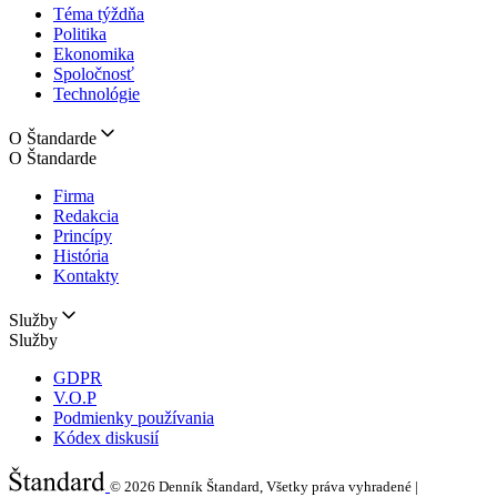
Téma týždňa
Politika
Ekonomika
Spoločnosť
Technológie
O Štandarde
O Štandarde
Firma
Redakcia
Princípy
História
Kontakty
Služby
Služby
GDPR
V.O.P
Podmienky používania
Kódex diskusií
© 2026
Denník Štandard, Všetky práva vyhradené |