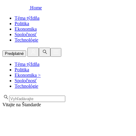
Home
Téma týždňa
Politika
Ekonomika
Spoločnosť
Technológie
Predplatné
Téma týždňa
Politika
Ekonomika
>
Spoločnosť
Technológie
Vitajte na Štandarde