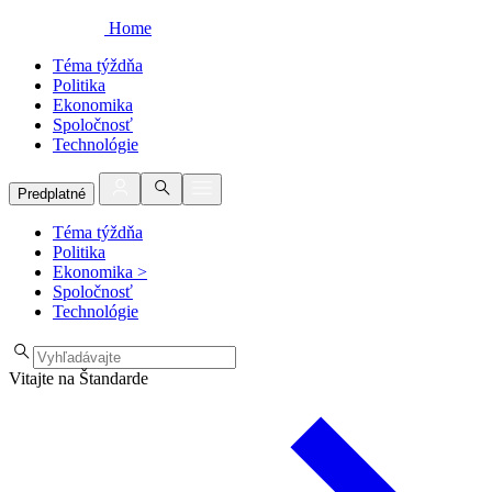
Home
Téma týždňa
Politika
Ekonomika
Spoločnosť
Technológie
Predplatné
Téma týždňa
Politika
Ekonomika
>
Spoločnosť
Technológie
Vitajte na Štandarde