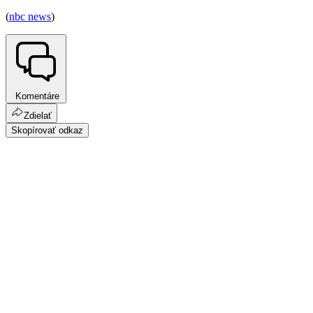
(
nbc news
)
Komentáre
Zdielať
Skopírovať odkaz