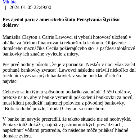
Minúta
|
2024-01-05 22:49:00
Pes zjedol páru z amerického štátu Pensylvánia štyritisíc
dolárov
Manželia Clayton a Carrie Lawovci si vybrali hotovosť uloženú v
obálke za účelom financovania rekonštrukcie domu. Objavenie
domáceho maznáčika Cecila požierajúceho sto- a päťdesiatdolárové
bankovky ich značne vyviedlo z miery.
Pes prvé hodiny pôsobil, že je v poriadku. Neskôr v noci však začal
potrhané bankovky zvracať. Lawovci následne strávili niekoľko dní
triedením vyzvracaných bankoviek v snahe poskladať ich čo
najviac.
Celkovo sa im týmto spôsobom podarilo zachrániť 3 550 dolárov,
pretože na to, aby v banke vymenili poškodenú bankovku za novú,
musí klient predložiť najmenej polovicu z pôvodnej bankovky.
"Bolo to drahé puzzle," dodal Clayton so smiechom.
V banke im navyše prezradili, že takéto situácie nie sú neobvyklé.
Peniaze totiž dokážu, najmä v gastronomických prevádzkach,
napáchnuť vôňami prostredia, čo následne môže prilákať hladné
domáce zviera.