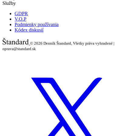
Služby
GDPR
V.O.P
Podmienky používania
Kódex diskusií
© 2026
Denník Štandard, Všetky práva vyhradené |
oprava@standard.sk