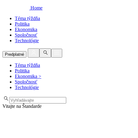
Home
Téma týždňa
Politika
Ekonomika
Spoločnosť
Technológie
Predplatné
Téma týždňa
Politika
Ekonomika
>
Spoločnosť
Technológie
Vitajte na Štandarde