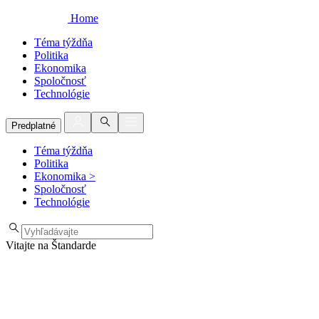
Home
Téma týždňa
Politika
Ekonomika
Spoločnosť
Technológie
Predplatné
Téma týždňa
Politika
Ekonomika
>
Spoločnosť
Technológie
Vitajte na Štandarde