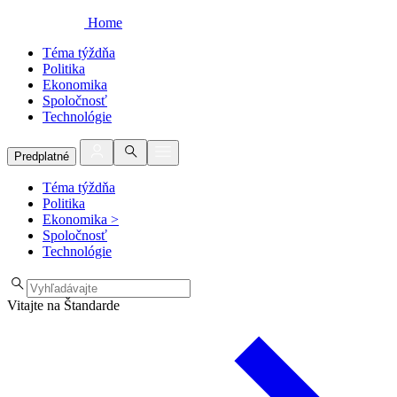
Home
Téma týždňa
Politika
Ekonomika
Spoločnosť
Technológie
Predplatné
Téma týždňa
Politika
Ekonomika
>
Spoločnosť
Technológie
Vitajte na Štandarde