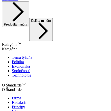
Ďalšia minúta
Predošlá minúta
Kategórie
Kategórie
Téma týždňa
Politika
Ekonomika
Spoločnosť
Technológie
O Štandarde
O Štandarde
Firma
Redakcia
Princípy