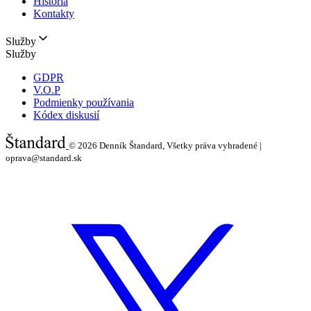
História
Kontakty
Služby
Služby
GDPR
V.O.P
Podmienky používania
Kódex diskusií
© 2026
Denník Štandard, Všetky práva vyhradené |
oprava@standard.sk