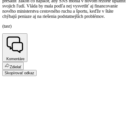
presadiť zákon čo najskôr, aby SNS mohla v novom rezorte uplatniť
svojich ľudí. Vláda by mala podľa nej vysvetliť aj financovanie
nového ministerstva cestovného ruchu a športu, keďže v štáte
chýbajú peniaze aj na riešenia podstatnejších problémov.
(tasr)
Komentáre
Zdielať
Skopírovať odkaz