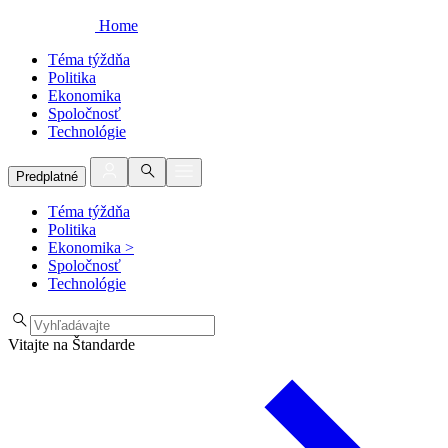
Home
Téma týždňa
Politika
Ekonomika
Spoločnosť
Technológie
Predplatné
Téma týždňa
Politika
Ekonomika
>
Spoločnosť
Technológie
Vitajte na Štandarde