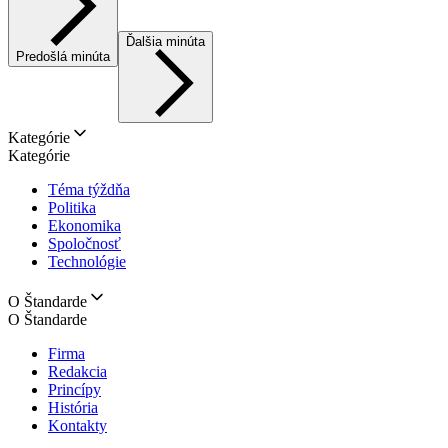
Ďalšia minúta
Predošlá minúta
Kategórie
Kategórie
Téma týždňa
Politika
Ekonomika
Spoločnosť
Technológie
O Štandarde
O Štandarde
Firma
Redakcia
Princípy
História
Kontakty