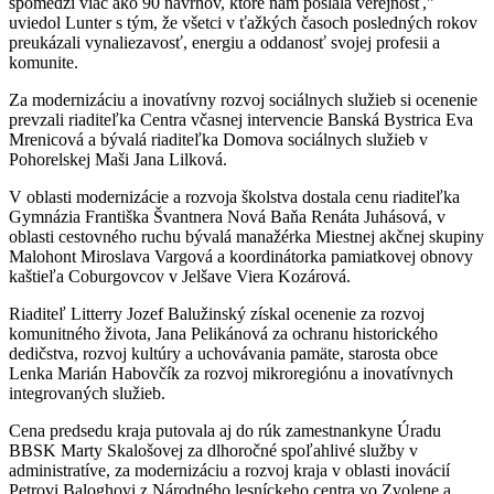
spomedzi viac ako 90 návrhov, ktoré nám poslala verejnosť,"
uviedol Lunter s tým, že všetci v ťažkých časoch posledných rokov
preukázali vynaliezavosť, energiu a oddanosť svojej profesii a
komunite.
Za modernizáciu a inovatívny rozvoj sociálnych služieb si ocenenie
prevzali riaditeľka Centra včasnej intervencie Banská Bystrica Eva
Mrenicová a bývalá riaditeľka Domova sociálnych služieb v
Pohorelskej Maši Jana Lilková.
V oblasti modernizácie a rozvoja školstva dostala cenu riaditeľka
Gymnázia Františka Švantnera Nová Baňa Renáta Juhásová, v
oblasti cestovného ruchu bývalá manažérka Miestnej akčnej skupiny
Malohont Miroslava Vargová a koordinátorka pamiatkovej obnovy
kaštieľa Coburgovcov v Jelšave Viera Kozárová.
Riaditeľ Litterry Jozef Balužinský získal ocenenie za rozvoj
komunitného života, Jana Pelikánová za ochranu historického
dedičstva, rozvoj kultúry a uchovávania pamäte, starosta obce
Lenka Marián Habovčík za rozvoj mikroregiónu a inovatívnych
integrovaných služieb.
Cena predsedu kraja putovala aj do rúk zamestnankyne Úradu
BBSK Marty Skalošovej za dlhoročné spoľahlivé služby v
administratíve, za modernizáciu a rozvoj kraja v oblasti inovácií
Petrovi Baloghovi z Národného lesníckeho centra vo Zvolene a