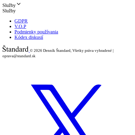
Služby
Služby
GDPR
V.O.P
Podmienky používania
Kódex diskusií
© 2026
Denník Štandard, Všetky práva vyhradené |
oprava@standard.sk