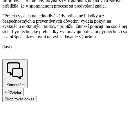
Informovala o tom hovorkyňa ŠTS Katarína Kudjáková a zároveň
priblížila, že v spomínanom procese sú predvolaní znalci.
"Polícia vyslala na jednotlivé súdy policajné hliadky a z
bezpečnostných a preventívnych dôvodov vydala pokyn na
evakuáciu dotknutých budov," priblížili žilinskí policajti na sociálnej
sieti. Pyrotechnické prehliadky vykonávajú policajní pyrotechnici so
psami špecializovanými na vyhľadávanie výbušnín.
(tasr)
Komentáre
Zdielať
Skopírovať odkaz