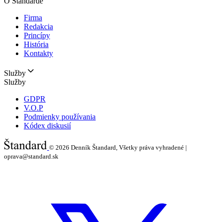
O Štandarde
Firma
Redakcia
Princípy
História
Kontakty
Služby
Služby
GDPR
V.O.P
Podmienky používania
Kódex diskusií
© 2026
Denník Štandard, Všetky práva vyhradené |
oprava@standard.sk