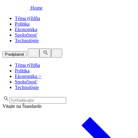
Home
Téma týždňa
Politika
Ekonomika
Spoločnosť
Technológie
Predplatné
Téma týždňa
Politika
Ekonomika
>
Spoločnosť
Technológie
Vitajte na Štandarde