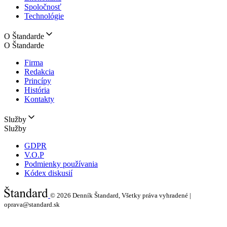
Spoločnosť
Technológie
O Štandarde
O Štandarde
Firma
Redakcia
Princípy
História
Kontakty
Služby
Služby
GDPR
V.O.P
Podmienky používania
Kódex diskusií
© 2026
Denník Štandard, Všetky práva vyhradené |
oprava@standard.sk