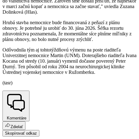
do vlastníctva nemocnice. Zároveň sme dostali prísľub, že najneskôr
v marci začnú kopať a nemocnica sa začne stavať," uviedla Zuzana
Dolinková (Hlas).
Hrubá stavba nemocnice bude financovaná z peňazí z plánu
obnovy. Je potrebné ju urobiť do 30. júna 2026. Šéfka rezortu
zdravotníctva poznamenala, že momentálne síce plníme míľniky z
plánu obnovy, no bolo nutné procesy zrýchliť.
Odôvodnila tým aj tohtotýždňovú výmenu na poste riaditeľa
Univerzitnej nemocnice Martin (UNM). Doterajšieho riaditeľa Ivana
Kocana od stredy (10. január) vymenil dočasne poverený Peter
Durný. Ten pôsobil od roku 2004 na neurochirurgickej klinike
Ústrednej vojenskej nemocnice v Ružomberku.
(tasr)
Komentáre
Zdielať
Skopírovať odkaz