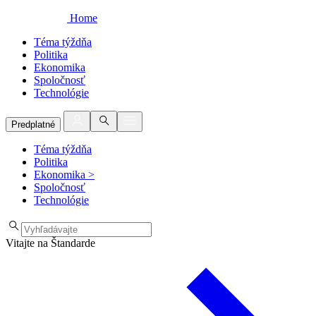
Home
Téma týždňa
Politika
Ekonomika
Spoločnosť
Technológie
Predplatné
Téma týždňa
Politika
Ekonomika
>
Spoločnosť
Technológie
Vitajte na Štandarde