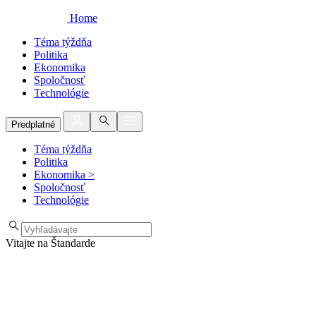
Home
Téma týždňa
Politika
Ekonomika
Spoločnosť
Technológie
Predplatné
Téma týždňa
Politika
Ekonomika
>
Spoločnosť
Technológie
Vitajte na Štandarde