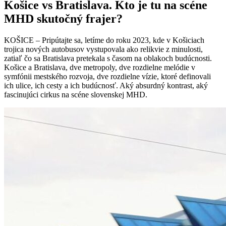
Košice vs Bratislava. Kto je tu na scéne
MHD skutočný frajer?
KOŠICE – Pripútajte sa, letíme do roku 2023, kde v Košiciach
trojica nových autobusov vystupovala ako relikvie z minulosti,
zatiaľ čo sa Bratislava pretekala s časom na oblakoch budúcnosti.
Košice a Bratislava, dve metropoly, dve rozdielne melódie v
symfónii mestského rozvoja, dve rozdielne vízie, ktoré definovali
ich ulice, ich cesty a ich budúcnosť. Aký absurdný kontrast, aký
fascinujúci cirkus na scéne slovenskej MHD.