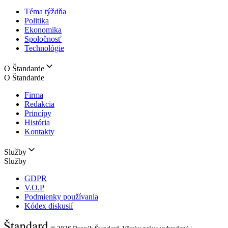
Téma týždňa
Politika
Ekonomika
Spoločnosť
Technológie
O Štandarde
O Štandarde
Firma
Redakcia
Princípy
História
Kontakty
Služby
Služby
GDPR
V.O.P
Podmienky používania
Kódex diskusií