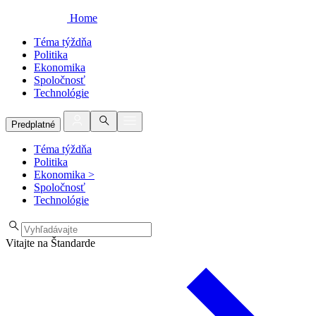
Home
Téma týždňa
Politika
Ekonomika
Spoločnosť
Technológie
Predplatné
Téma týždňa
Politika
Ekonomika
>
Spoločnosť
Technológie
Vitajte na Štandarde