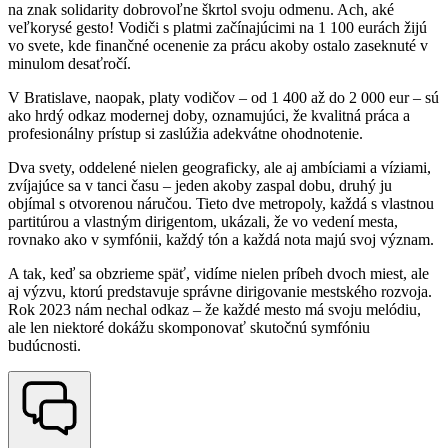
na znak solidarity dobrovoľne škrtol svoju odmenu. Ach, aké
veľkorysé gesto! Vodiči s platmi začínajúcimi na 1 100 eurách žijú
vo svete, kde finančné ocenenie za prácu akoby ostalo zaseknuté v
minulom desaťročí.
V Bratislave, naopak, platy vodičov – od 1 400 až do 2 000 eur – sú
ako hrdý odkaz modernej doby, oznamujúci, že kvalitná práca a
profesionálny prístup si zaslúžia adekvátne ohodnotenie.
Dva svety, oddelené nielen geograficky, ale aj ambíciami a víziami,
zvíjajúce sa v tanci času – jeden akoby zaspal dobu, druhý ju
objímal s otvorenou náručou. Tieto dve metropoly, každá s vlastnou
partitúrou a vlastným dirigentom, ukázali, že vo vedení mesta,
rovnako ako v symfónii, každý tón a každá nota majú svoj význam.
A tak, keď sa obzrieme späť, vidíme nielen príbeh dvoch miest, ale
aj výzvu, ktorú predstavuje správne dirigovanie mestského rozvoja.
Rok 2023 nám nechal odkaz – že každé mesto má svoju melódiu,
ale len niektoré dokážu skomponovať skutočnú symfóniu
budúcnosti.