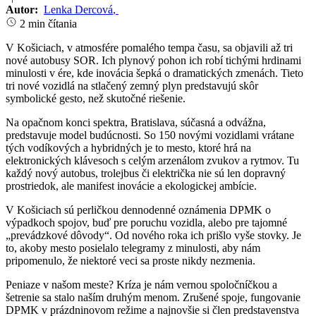
Autor:
Lenka Dercová
,
2 min čítania
V Košiciach, v atmosfére pomalého tempa času, sa objavili až tri
nové autobusy SOR. Ich plynový pohon ich robí tichými hrdinami
minulosti v ére, kde inovácia šepká o dramatických zmenách. Tieto
tri nové vozidlá na stlačený zemný plyn predstavujú skôr
symbolické gesto, než skutočné riešenie.
Na opačnom konci spektra, Bratislava, súčasná a odvážna,
predstavuje model budúcnosti. So 150 novými vozidlami vrátane
tých vodíkových a hybridných je to mesto, ktoré hrá na
elektronických klávesoch s celým arzenálom zvukov a rytmov. Tu
každý nový autobus, trolejbus či električka nie sú len dopravný
prostriedok, ale manifest inovácie a ekologickej ambície.
V Košiciach sú perličkou dennodenné oznámenia DPMK o
výpadkoch spojov, buď pre poruchu vozidla, alebo pre tajomné
„prevádzkové dôvody“. Od nového roka ich prišlo vyše stovky. Je
to, akoby mesto posielalo telegramy z minulosti, aby nám
pripomenulo, že niektoré veci sa proste nikdy nezmenia.
Peniaze v našom meste? Kríza je nám vernou spoločníčkou a
šetrenie sa stalo naším druhým menom. Zrušené spoje, fungovanie
DPMK v prázdninovom režime a najnovšie si člen predstavenstva