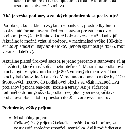
kalendárnom roku nasledujúcom po roku, v ktorom bola
uzatvorená úverová zmluva.
Aká je výška podpory a za akých podmienok sa poskytuje?
Podobne, ako sú klienti zvyknutí v bankách, prostriedky budú
poskytnuté formou úveru. Dobrou správou pre záujemcov o
podporu je zvýšenie limitov, ktoré bolo avizované už vlani v júli.
Aktuálne je možné vziať si podporu v maximálnej výške 180-tisíc
eur so splatnosťou najviac 40 rokov (lehota splatnosti je do 65. roku
veku žiadateľov).
Aktuálne platná úroková sadzba je jedno percento a stanovené sú aj
náležitosti, ktoré musí spĺňať nehnuteľnosť. Maximálna podlahová
plocha bytu v bytovom dome je 80 štvorcových metrov vrátane
plochy balkónov, lodžií a terás. V rodinnom dome to môže byť 120
štvorcových metrov, do podlahovej plochy sa však nezapočítava
podlahová plocha balkónu, lodžie a terasy. Ak je súčasťou
rodinného domu garáž, do podlahovej plochy sa nezapočítava
podlahová plocha tohto priestoru do 25 štvorcových metrov.
Podmienky výšky príjmu
Maximálny príjem:
Celkový čistý príjem žiadateľa a osôb, ktorých príjmy sa
posudzujú spoločne (manžel, manželka, ďalší rodič dieťaťa,