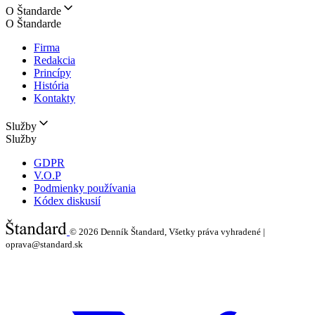
O Štandarde
O Štandarde
Firma
Redakcia
Princípy
História
Kontakty
Služby
Služby
GDPR
V.O.P
Podmienky používania
Kódex diskusií
© 2026
Denník Štandard, Všetky práva vyhradené |
oprava@standard.sk