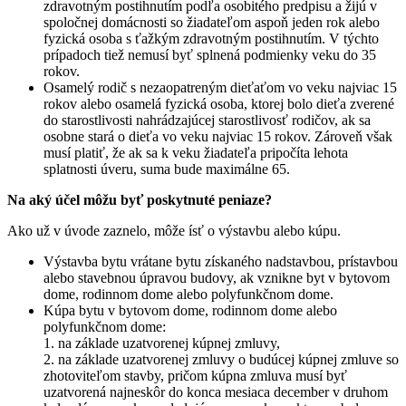
zdravotným postihnutím podľa osobitého predpisu a žijú v
spoločnej domácnosti so žiadateľom aspoň jeden rok alebo
fyzická osoba s ťažkým zdravotným postihnutím. V týchto
prípadoch tiež nemusí byť splnená podmienky veku do 35
rokov.
Osamelý rodič s nezaopatreným dieťaťom vo veku najviac 15
rokov alebo osamelá fyzická osoba, ktorej bolo dieťa zverené
do starostlivosti nahrádzajúcej starostlivosť rodičov, ak sa
osobne stará o dieťa vo veku najviac 15 rokov. Zároveň však
musí platiť, že ak sa k veku žiadateľa pripočíta lehota
splatnosti úveru, suma bude maximálne 65.
Na aký účel môžu byť poskytnuté peniaze?
Ako už v úvode zaznelo, môže ísť o výstavbu alebo kúpu.
Výstavba bytu vrátane bytu získaného nadstavbou, prístavbou
alebo stavebnou úpravou budovy, ak vznikne byt v bytovom
dome, rodinnom dome alebo polyfunkčnom dome.
Kúpa bytu v bytovom dome, rodinnom dome alebo
polyfunkčnom dome:
1. na základe uzatvorenej kúpnej zmluvy,
2. na základe uzatvorenej zmluvy o budúcej kúpnej zmluve so
zhotoviteľom stavby, pričom kúpna zmluva musí byť
uzatvorená najneskôr do konca mesiaca december v druhom