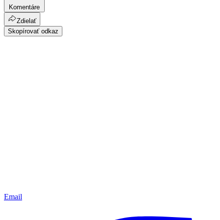
Komentáre
Zdielať
Skopírovať odkaz
Email