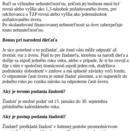
Ručí sa výhradne nehnuteľnosťou, pričom jej hodnota musí byť
rovná alebo vyššia ako 1,3-násobok požadovaného úveru, pre
odchovanca a ŤZP rovná alebo vyššia ako jedennásobok
požadovaného úveru.
Po skolaudovaní financovanej nehnuteľnosti sa úver zabezpečuje
touto nehnuteľnosťou.
Bonus pri narodení dieťaťa
Je síce potrebné o to požiadať, ale fond vám môže odpustiť až
dvetisíc eur z úveru. Platí to pre žiadateľa, ktorému sa narodí dieťa a
dožije sa aspoň jedného roku veku, alebo v prípade, že si ho osvojí a
žije s ním v spoločnej domácnosti aspoň jeden rok, dodržiava
podmienky dohodnuté v zmluve a má splnené záväzky voči fondu.
O odpustenie časti úveru je nutné žiadať písomne, a to najneskôr do
jedného roku po vzniku nároku na odpustenie časti úveru.
Aký je termín podania žiadosti?
Žiadosť je možné podať od 15. januára do 30. septembra
príslušného kalendárneho roka.
Aký je postup podania žiadosti?
Žiadateľ predkladá žiadosť v listinnej podobe prostredníctvom