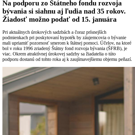
Na podporu zo Štátneho fondu rozvoja
bývania si siahnu aj ľudia nad 35 rokov.
Žiadosť možno podať od 15. januára
Pri aktuálnych úrokových sadzbách a čoraz prísnejších
podmienkach pri poskytovaní hypoték by záujemcovia o bývanie
mali upriamiť pozornosť smerom k štátnej pomoci. Účelov, na ktoré
bol v roku 1996 zriadený Štátny fond rozvoja bývania (ŠFRB), je
viac. Okrem atraktívnej úrokovej sadzby sa žiadatelia o túto
podporu dostanú od tohto roka aj k zaujímavejšiemu objemu peňazí.