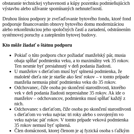
obstaranie technickej vybavenosti a kúpy pozemku podmieňujúcich
výstavbu alebo užívanie spomínaných nehnuteľností.
Druhou líniou podpory je zveľaďovanie bytového fondu, ktoré fond
podporuje financovaním obnovy bytového domu modernizáciou
alebo rekonštrukciou jeho spoločných častí a zariadení, odstránením
systémovej poruchy a zateplením bytovej budovy.
Kto môže žiadať o štátnu podporu
Pokiaľ o túto podporu chce požiadať manželský pár, musia
obaja spĺňať podmienku veku, a to maximálny vek 35 rokov.
Ten nesmie byť presiahnutý v deň podania žiadosti.
U manželov s dieťaťom musí byť splnená podmienka, že
maloleté dieťa nie je staršie ako šesť rokov – v tomto prípade
manželia nemusia plniť podmienku veku do 35 rokov.
Odchovanec, čiže osoba po skončení starostlivosti, ktorého
vek v deň podania žiadosti nepresiahne 35 rokov. Ak ide o
manželov – odchovancov, podmienku musí spĺňať každý z
nich.
Odchovanec s dieťaťom, čiže osoba po skončení starostlivosti
s dieťaťom vo veku najviac tri roky alebo s osvojeným vo
veku najviac päť rokov. V tomto prípade veková podmienka
35 rokov nemusí byť splnená.
Člen domácnosti, ktorej členom je aj fyzická osoba s ťažkým