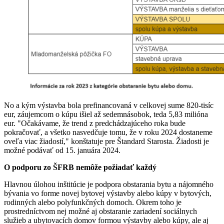
No a kým výstavba bola prefinancovaná v celkovej sume 820-tisíc
eur, záujemcom o kúpu išiel až sedemnásobok, teda 5,83 milióna
eur. "Očakávame, že trend z predchádzajúceho roka bude
pokračovať, a všetko nasvedčuje tomu, že v roku 2024 dostaneme
oveľa viac žiadostí," konštatuje pre Štandard Starosta. Žiadosti je
možné podávať od 15. januára 2024.
O podporu zo ŠFRB nemôže požiadať každý
Hlavnou úlohou inštitúcie je podpora obstarania bytu a nájomného
bývania vo forme novej bytovej výstavby alebo kúpy v bytových,
rodinných alebo polyfunkčných domoch. Okrem toho je
prostredníctvom nej možné aj obstaranie zariadení sociálnych
služieb a ubytovacích domov formou výstavby alebo kúpy, ale aj