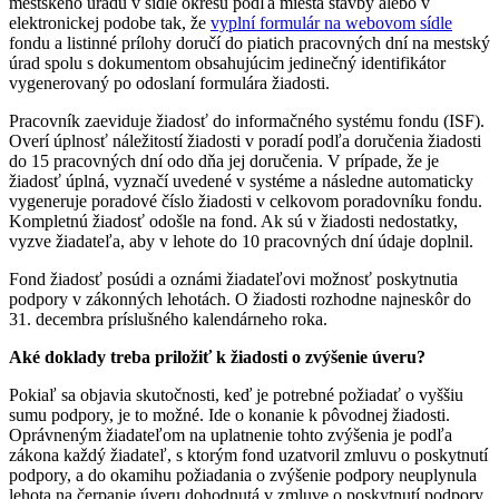
mestského úradu v sídle okresu podľa miesta stavby alebo v
elektronickej podobe tak, že
vyplní formulár na webovom sídle
fondu a listinné prílohy doručí do piatich pracovných dní na mestský
úrad spolu s dokumentom obsahujúcim jedinečný identifikátor
vygenerovaný po odoslaní formulára žiadosti.
Pracovník zaeviduje žiadosť do informačného systému fondu (ISF).
Overí úplnosť náležitostí žiadosti v poradí podľa doručenia žiadosti
do 15 pracovných dní odo dňa jej doručenia. V prípade, že je
žiadosť úplná, vyznačí uvedené v systéme a následne automaticky
vygeneruje poradové číslo žiadosti v celkovom poradovníku fondu.
Kompletnú žiadosť odošle na fond. Ak sú v žiadosti nedostatky,
vyzve žiadateľa, aby v lehote do 10 pracovných dní údaje doplnil.
Fond žiadosť posúdi a oznámi žiadateľovi možnosť poskytnutia
podpory v zákonných lehotách. O žiadosti rozhodne najneskôr do
31. decembra príslušného kalendárneho roka.
Aké doklady treba priložiť k žiadosti o zvýšenie úveru?
Pokiaľ sa objavia skutočnosti, keď je potrebné požiadať o vyššiu
sumu podpory, je to možné. Ide o konanie k pôvodnej žiadosti.
Oprávneným žiadateľom na uplatnenie tohto zvýšenia je podľa
zákona každý žiadateľ, s ktorým fond uzatvoril zmluvu o poskytnutí
podpory, a do okamihu požiadania o zvýšenie podpory neuplynula
lehota na čerpanie úveru dohodnutá v zmluve o poskytnutí podpory.