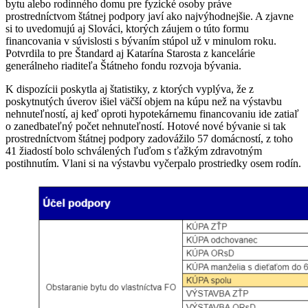
bytu alebo rodinného domu pre fyzické osoby práve
prostredníctvom štátnej podpory javí ako najvýhodnejšie. A zjavne
si to uvedomujú aj Slováci, ktorých záujem o túto formu
financovania v súvislosti s bývaním stúpol už v minulom roku.
Potvrdila to pre Štandard aj Katarína Starosta z kancelárie
generálneho riaditeľa Štátneho fondu rozvoja bývania.
K dispozícii poskytla aj štatistiky, z ktorých vyplýva, že z
poskytnutých úverov išiel väčší objem na kúpu než na výstavbu
nehnuteľností, aj keď oproti hypotekárnemu financovaniu ide zatiaľ
o zanedbateľný počet nehnuteľností. Hotové nové bývanie si tak
prostredníctvom štátnej podpory zadovážilo 57 domácností, z toho
41 žiadostí bolo schválených ľuďom s ťažkým zdravotným
postihnutím. Vlani si na výstavbu vyčerpalo prostriedky osem rodín.