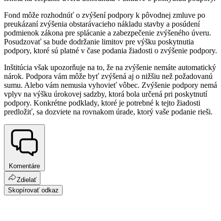
Fond môže rozhodnúť o zvýšení podpory k pôvodnej zmluve po
preukázaní zvýšenia obstarávacieho nákladu stavby a posúdení
podmienok zákona pre splácanie a zabezpečenie zvýšeného úveru.
Posudzovať sa bude dodržanie limitov pre výšku poskytnutia
podpory, ktoré sú platné v čase podania žiadosti o zvýšenie podpory.
Inštitúcia však upozorňuje na to, že na zvýšenie nemáte automatický
nárok. Podpora vám môže byť zvýšená aj o nižšiu než požadovanú
sumu. Alebo vám nemusia vyhovieť vôbec. Zvýšenie podpory nemá
vplyv na výšku úrokovej sadzby, ktorá bola určená pri poskytnutí
podpory. Konkrétne podklady, ktoré je potrebné k tejto žiadosti
predložiť, sa dozviete na rovnakom úrade, ktorý vaše podanie rieši.
Komentáre
Zdielať
Skopírovať odkaz