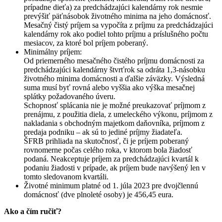
prípadne dieťa) za predchádzajúci kalendárny rok nesmie
prevýšiť päťnásobok životného minima na jeho domácnosť.
Mesačný čistý príjem sa vypočíta z príjmu za predchádzajúci
kalendárny rok ako podiel tohto príjmu a príslušného počtu
mesiacov, za ktoré bol príjem poberaný.
Minimálny príjem:
Od priemerného mesačného čistého príjmu domácnosti za
predchádzajúci kalendárny štvrťrok sa odráta 1,3-násobku
životného minima domácnosti a ďalšie záväzky. Výsledná
suma musí byť rovná alebo vyššia ako výška mesačnej
splátky požadovaného úveru.
Schopnosť splácania nie je možné preukazovať príjmom z
prenájmu, z použitia diela, z umeleckého výkonu, príjmom z
nakladania s obchodným majetkom daňovníka, príjmom z
predaja podniku – ak sú to jediné príjmy žiadateľa.
ŠFRB prihliada na skutočnosť, či je príjem poberaný
rovnomerne počas celého roka, v ktorom bola žiadosť
podaná. Neakceptuje príjem za predchádzajúci kvartál k
podaniu žiadosti v prípade, ak príjem bude navýšený len v
tomto sledovanom kvartáli.
Životné minimum platné od 1. júla 2023 pre dvojčlennú
domácnosť (dve plnoleté osoby) je 456,45 eura.
Ako a čím ručiť?