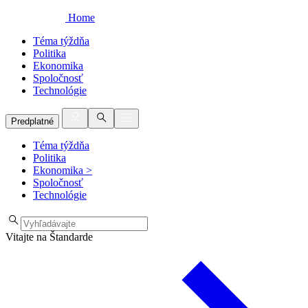
Home
Téma týždňa
Politika
Ekonomika
Spoločnosť
Technológie
Predplatné
Téma týždňa
Politika
Ekonomika
>
Spoločnosť
Technológie
Vitajte na Štandarde