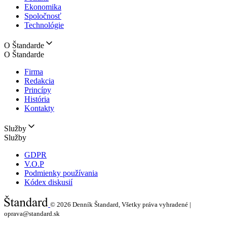
Ekonomika
Spoločnosť
Technológie
O Štandarde
O Štandarde
Firma
Redakcia
Princípy
História
Kontakty
Služby
Služby
GDPR
V.O.P
Podmienky používania
Kódex diskusií
© 2026
Denník Štandard, Všetky práva vyhradené |
oprava@standard.sk