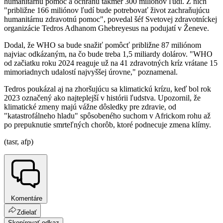
humanitárnu pomoc a ochranu takmer 300 miliónov ľudí. Z nich
"približne 166 miliónov ľudí bude potrebovať život zachraňujúcu
humanitárnu zdravotnú pomoc", povedal šéf Svetovej zdravotníckej
organizácie Tedros Adhanom Ghebreyesus na podujatí v Ženeve.
Dodal, že WHO sa bude snažiť pomôcť približne 87 miliónom
najviac odkázaným, na čo bude treba 1,5 miliardy dolárov. "WHO
od začiatku roku 2024 reaguje už na 41 zdravotných kríz vrátane 15
mimoriadnych udalostí najvyššej úrovne," poznamenal.
Tedros poukázal aj na zhoršujúcu sa klimatickú krízu, keď bol rok
2023 označený ako najteplejší v histórii ľudstva. Upozornil, že
klimatické zmeny majú vážne dôsledky pre zdravie, od
"katastrofálneho hladu" spôsobeného suchom v Africkom rohu až
po prepuknutie smrteľných chorôb, ktoré podnecuje zmena klímy.
(tasr, afp)
Komentáre
Zdielať
Skopírovať odkaz