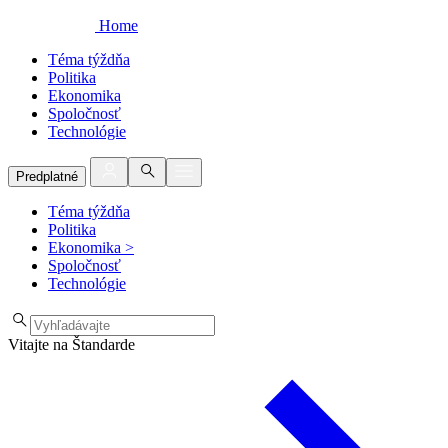
Home
Téma týždňa
Politika
Ekonomika
Spoločnosť
Technológie
Predplatné
Téma týždňa
Politika
Ekonomika
>
Spoločnosť
Technológie
Vitajte na Štandarde