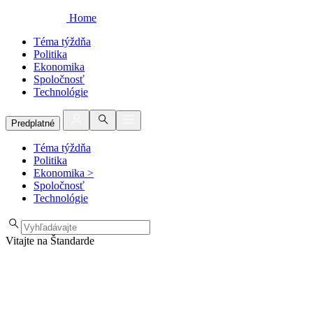
Home
Téma týždňa
Politika
Ekonomika
Spoločnosť
Technológie
Predplatné
Téma týždňa
Politika
Ekonomika
>
Spoločnosť
Technológie
Vitajte na Štandarde