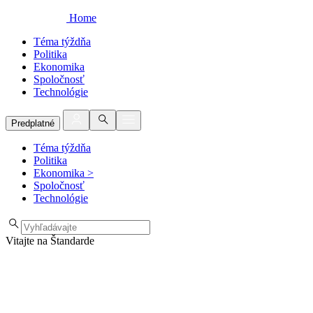
Home
Téma týždňa
Politika
Ekonomika
Spoločnosť
Technológie
Predplatné
Téma týždňa
Politika
Ekonomika
>
Spoločnosť
Technológie
Vitajte na Štandarde