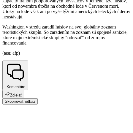
kapacity Iránom podporovaných povstalcov v Jemene, tzv. húsíov,
ktorí od novembra útočia na obchodné lode v Červenom mori.
Útoky na lode však ani po vyše týždni amerických leteckých úderov
neustávajú.
Washington v stredu zaradil húsíov na svoj globálny zoznam
teroristických skupín. So zaradením na zoznam sú spojené sankcie,
ktoré majú extrémistické skupiny "odrezať" od zdrojov
financovania.
(tasr, afp)
Komentáre
Zdielať
Skopírovať odkaz