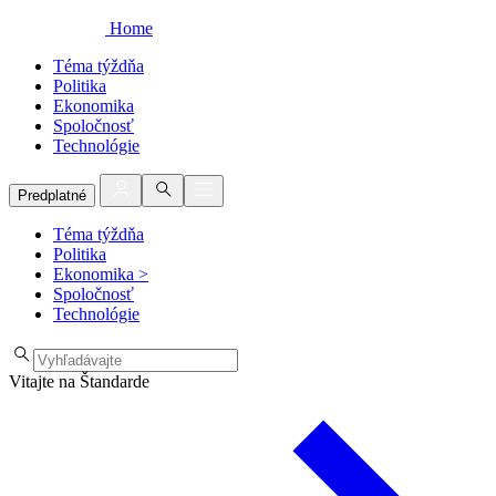
Home
Téma týždňa
Politika
Ekonomika
Spoločnosť
Technológie
Predplatné
Téma týždňa
Politika
Ekonomika
>
Spoločnosť
Technológie
Vitajte na Štandarde