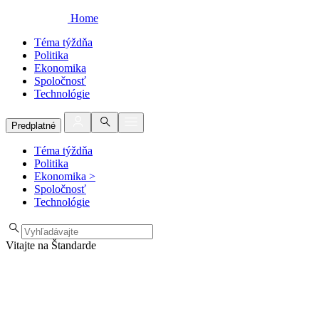
Home
Téma týždňa
Politika
Ekonomika
Spoločnosť
Technológie
Predplatné
Téma týždňa
Politika
Ekonomika
>
Spoločnosť
Technológie
Vitajte na Štandarde