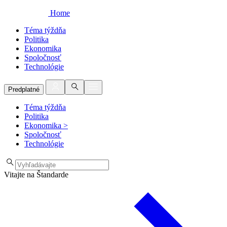
Home
Téma týždňa
Politika
Ekonomika
Spoločnosť
Technológie
Predplatné
Téma týždňa
Politika
Ekonomika
>
Spoločnosť
Technológie
Vitajte na Štandarde