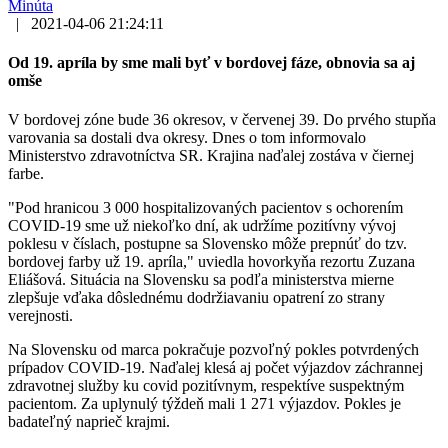
Minúta
|
2021-04-06 21:24:11
Od 19. apríla by sme mali byť v bordovej fáze, obnovia sa aj
omše
V bordovej zóne bude 36 okresov, v červenej 39. Do prvého stupňa
varovania sa dostali dva okresy. Dnes o tom informovalo
Ministerstvo zdravotníctva SR. Krajina naďalej zostáva v čiernej
farbe.
"Pod hranicou 3 000 hospitalizovaných pacientov s ochorením
COVID-19 sme už niekoľko dní, ak udržíme pozitívny vývoj
poklesu v číslach, postupne sa Slovensko môže prepnúť do tzv.
bordovej farby už 19. apríla," uviedla hovorkyňa rezortu Zuzana
Eliášová. Situácia na Slovensku sa podľa ministerstva mierne
zlepšuje vďaka dôslednému dodržiavaniu opatrení zo strany
verejnosti.
Na Slovensku od marca pokračuje pozvoľný pokles potvrdených
prípadov COVID-19. Naďalej klesá aj počet výjazdov záchrannej
zdravotnej služby ku covid pozitívnym, respektíve suspektným
pacientom. Za uplynulý týždeň mali 1 271 výjazdov. Pokles je
badateľný naprieč krajmi.