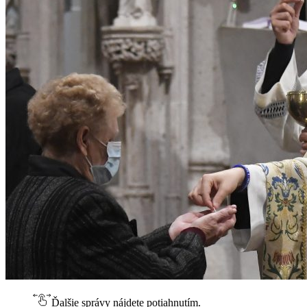
Ďalšie správy nájdete potiahnutím.