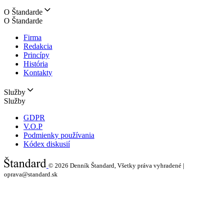
O Štandarde
O Štandarde
Firma
Redakcia
Princípy
História
Kontakty
Služby
Služby
GDPR
V.O.P
Podmienky používania
Kódex diskusií
© 2026
Denník Štandard, Všetky práva vyhradené |
oprava@standard.sk