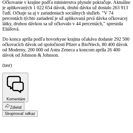
Očkovanie v krajine podľa ministerstva plynule pokračuje. Aktuálne
je aplikovaných 1 022 654 dávok, druhú dávku už dostalo 263 913
ľudí. Očkuje sa aj v zariadeniach sociálnych služieb. "V 74
percentách týchto zariadení je už aplikovaná prvá dávka očkovacej
látky, druhou dávkou sa už očkovalo v 44 percentách," spresnila
Eliášová.
Do konca apríla podľa hovorkyne krajina očakáva dodanie 292 500
očkovacích dávok od spoločnosti Pfizer a BioNtech, 80 400 dávok
od Moderny, 200 000 od Astra Zeneca a koncom apríla 26 400
dávok od Johnson & Johnson.
(tasr)
Komentáre
Zdielať
Skopírovať odkaz