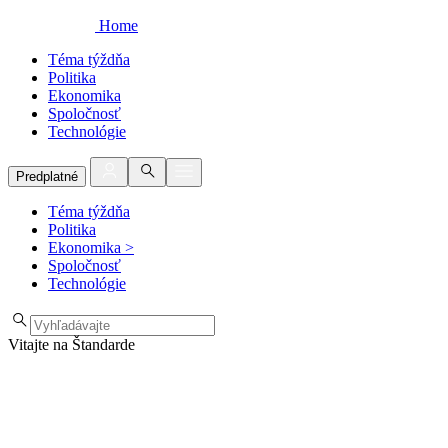
Home
Téma týždňa
Politika
Ekonomika
Spoločnosť
Technológie
Predplatné
Téma týždňa
Politika
Ekonomika
>
Spoločnosť
Technológie
Vitajte na Štandarde