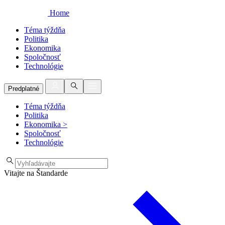
Home
Téma týždňa
Politika
Ekonomika
Spoločnosť
Technológie
Predplatné
Téma týždňa
Politika
Ekonomika
>
Spoločnosť
Technológie
Vitajte na Štandarde