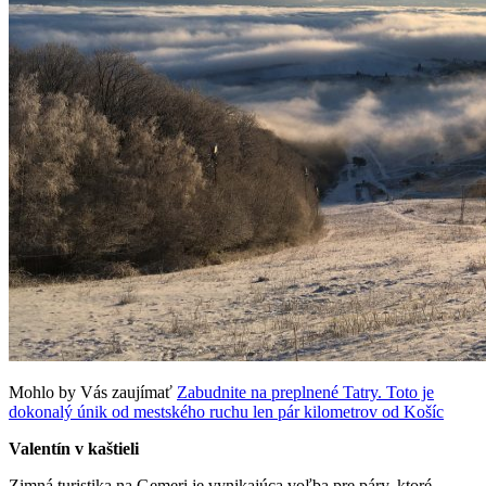
Mohlo by Vás zaujímať
Zabudnite na preplnené Tatry. Toto je
dokonalý únik od mestského ruchu len pár kilometrov od Košíc
Valentín v kaštieli
Zimná turistika na Gemeri je vynikajúca voľba pre páry, ktoré