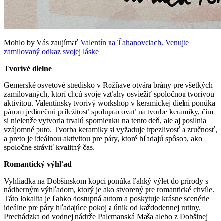
Mohlo by Vás zaujímať
Valentín na Ťahanovciach. Venujte
zamilovaný odkaz svojej láske
Tvorivé dielne
Gemerské osvetové stredisko v Rožňave otvára brány pre všetkých
zamilovaných, ktorí chcú svoje vzťahy osviežiť spoločnou tvorivou
aktivitou. Valentínsky tvorivý workshop v keramickej dielni ponúka
párom jedinečnú príležitosť spolupracovať na tvorbe keramiky, čím
si nielenže vytvoria trvalú spomienku na tento deň, ale aj posilnia
vzájomné puto. Tvorba keramiky si vyžaduje trpezlivosť a zručnosť,
a preto je ideálnou aktivitou pre páry, ktoré hľadajú spôsob, ako
spoločne stráviť kvalitný čas.
Romantický výhľad
Vyhliadka na Dobšinskom kopci ponúka ľahký výlet do prírody s
nádherným výhľadom, ktorý je ako stvorený pre romantické chvíle.
Táto lokalita je ľahko dostupná autom a poskytuje krásne scenérie
ideálne pre páry hľadajúce pokoj a únik od každodennej rutiny.
Prechádzka od vodnej nádrže Palcmanská Maša alebo z Dobšinej