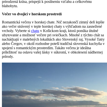
prirodzená krása, prispejú k posilneniu vzťahu a celkovému
blahobytu.
Večer vo dvojici v horskom prostredí
Romantická večera v horskej chate. Nič nezakončí zimný deň lepšie
ako večer strávený v teple horskej chaty s výhľadom na zasnežené
vrcholy. Vyberte si
chatu
v Košickom kraji, ktorá ponúka útulné
ubytovanie a možnosť večere pri sviečkach. Mnohé z týchto chát sa
nachádzajú v malebných lokalitách ako Slovenský raj, Vysoké Tatry
alebo Čergov, v okolí rozhodne poteší tradičná slovenská kuchyňa v
spojení s romantickým prostredím. Takáto večera je ideálna
príležitosť na oslavu vašej lásky v súkromí, v obkolesení nádhernej
prírody.