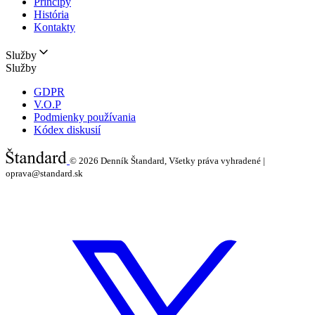
Princípy
História
Kontakty
Služby
Služby
GDPR
V.O.P
Podmienky používania
Kódex diskusií
© 2026
Denník Štandard, Všetky práva vyhradené |
oprava@standard.sk