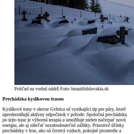
Pohľad na vodnú nádrž Foto: beautifulslovakia.sk
Prechádzka kyslíkovou trasou
Kyslíkové trasy v okrese Gelnica sú vynikajúci tip pre páry, ktoré
uprednostňujú aktívny odpočinok v prírode. Spoločná prechádzka
po tejto trase je výborná terapia a umožňuje nielen načerpať novú
energiu, ale aj zdieľať nezabudnuteľné zážitky. Priaznivé účinky
prechádzky v lese, ako sú čerstvý vzduch, pokojné prostredie a