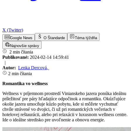
X (Twitter)
Google News
O Štandarde
Téma týždňa
Najnovšie správy
2 min čítania
Publikované:
2024-02-14 14:59:41
|
Autor:
Lenka Dercová
,
2 min čítania
Romantika vo wellness
Wellness v príjemnom prostredí Vinianskeho jazera ponúka ideálnu
príležitosť pre páry hľadajúce odpočinok a romantiku. Okúzľujúce
okolie jazera umocňuje kúzlo pobytu, kde si môžete vychutnať
chvíle strávené vo dvojici, či už pri romantických večeriach v
hotelovej reštaurácii, alebo pri relaxácii v luxusnom wellness centre.
Ide o ideálne stredisko pre uvoľnenie a obnovu energie.