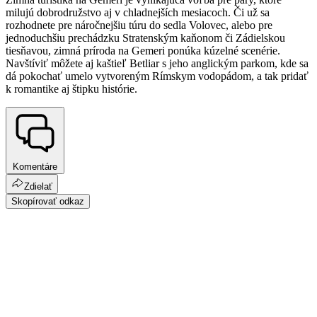
milujú dobrodružstvo aj v chladnejších mesiacoch. Či už sa
rozhodnete pre náročnejšiu túru do sedla Volovec, alebo pre
jednoduchšiu prechádzku Stratenským kaňonom či Zádielskou
tiesňavou, zimná príroda na Gemeri ponúka kúzelné scenérie.
Navštíviť môžete aj kaštieľ Betliar s jeho anglickým parkom, kde sa
dá pokochať umelo vytvoreným Rímskym vodopádom, a tak pridať
k romantike aj štipku histórie.
Komentáre
Zdielať
Skopírovať odkaz