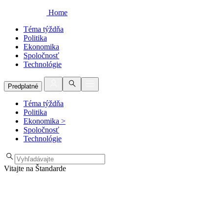
Home
Téma týždňa
Politika
Ekonomika
Spoločnosť
Technológie
Predplatné
Téma týždňa
Politika
Ekonomika
>
Spoločnosť
Technológie
Vitajte na Štandarde