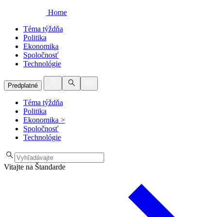
Home
Téma týždňa
Politika
Ekonomika
Spoločnosť
Technológie
Predplatné
Téma týždňa
Politika
Ekonomika
>
Spoločnosť
Technológie
Vitajte na Štandarde