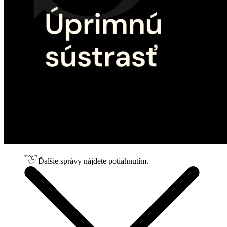
Ďalšie správy nájdete potiahnutím.