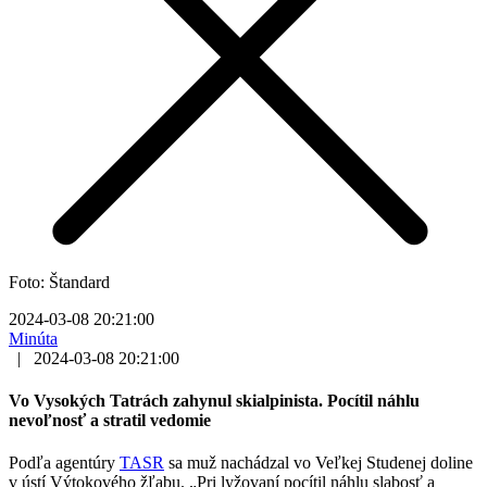
Foto: Štandard
2024-03-08 20:21:00
Minúta
|
2024-03-08 20:21:00
Vo Vysokých Tatrách zahynul skialpinista. Pocítil náhlu
nevoľnosť a stratil vedomie
Podľa agentúry
TASR
sa muž nachádzal vo Veľkej Studenej doline
v ústí Výtokového žľabu. „Pri lyžovaní pocítil náhlu slabosť a