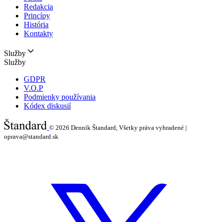
Redakcia
Princípy
História
Kontakty
Služby
Služby
GDPR
V.O.P
Podmienky používania
Kódex diskusií
© 2026
Denník Štandard, Všetky práva vyhradené |
oprava@standard.sk