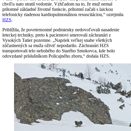
chvíľu nato stratil vedomie. Vzhľadom na to, že muž nemal
prítomné základné životné funkcie, prítomní začali s laickou
telefonicky riadenou kardiopulmonálnou resuscitáciou,“ ozrejmila
HZS
.
Priblížila, že poveternostné podmienky nedovoľovali nasadenie
leteckej techniky, preto k pacientovi smerovali záchranári z
Vysokých Tatier pozemne. „Napriek veľkej snahe všetkých
zúčastnených sa muža oživiť nepodarilo. Záchranári HZS
transportovali telo nebohého do Starého Smokovca, kde bolo
odovzdané príslušníkom Policajného zboru,“ dodala HZS.