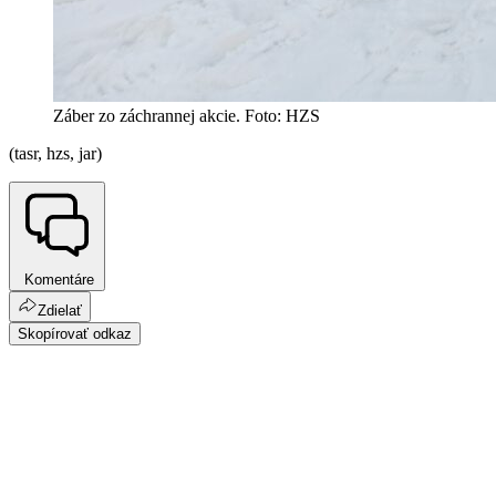
Záber zo záchrannej akcie. Foto: HZS
(tasr, hzs, jar)
Komentáre
Zdielať
Skopírovať odkaz