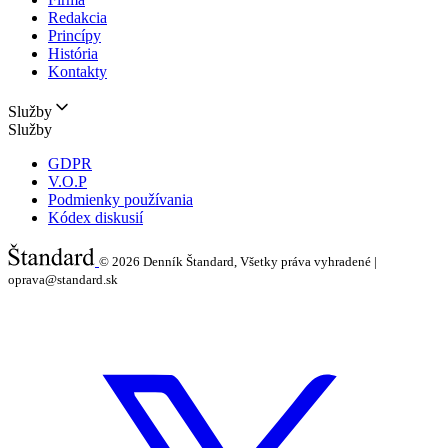
Redakcia
Princípy
História
Kontakty
Služby
Služby
GDPR
V.O.P
Podmienky používania
Kódex diskusií
© 2026
Denník Štandard, Všetky práva vyhradené |
oprava@standard.sk