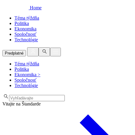
Home
Téma týždňa
Politika
Ekonomika
Spoločnosť
Technológie
Predplatné
Téma týždňa
Politika
Ekonomika
>
Spoločnosť
Technológie
Vitajte na Štandarde