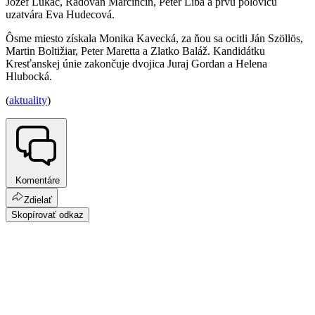
Jozef Lukáč, Radovan Marcinčin, Peter Liba a prvú polovicu
uzatvára Eva Hudecová.
Ôsme miesto získala Monika Kavecká, za ňou sa ocitli Ján Szöllös,
Martin Boltižiar, Peter Maretta a Zlatko Baláž. Kandidátku
Kresťanskej únie zakončuje dvojica Juraj Gordan a Helena
Hlubocká.
(
aktuality
)
Komentáre
Zdielať
Skopírovať odkaz