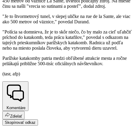
450 metrov od väznice La Sante, uviedol policajný zdroj. Na mieste
činu sa našli "vrecia so sutinami a posteľ", dodal zdroj.
"Je to štvormetrový tunel, v slepej uličke na rue de la Sante, ale viac
ako 500 metrov od väznice," povedal Durand.
"Polícia sa domnieva, že je to skôr niečo, čo by malo za cieľ uľahčiť
príchod do katakomb, teda prácu katafilov," povedal s odkazom na
tajných prieskumníkov parížskych katakomb. Radnica už podľa
neho na miesto poslala človeka, aby vytvorenú dieru uzavrel.
Parížske katakomby patria medzi obľúbené atrakcie mesta a ročne
prilákajú približne 500-tisíc oficiálnych návštevníkov.
(tasr, afp)
Komentáre
Zdielať
Skopírovať odkaz