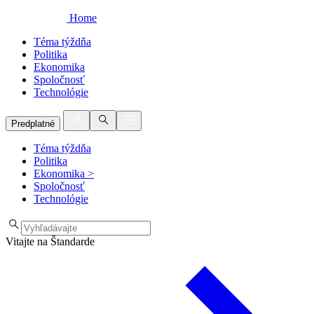
Home
Téma týždňa
Politika
Ekonomika
Spoločnosť
Technológie
Predplatné
Téma týždňa
Politika
Ekonomika
>
Spoločnosť
Technológie
Vitajte na Štandarde