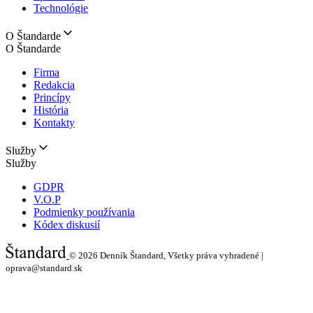
Technológie
O Štandarde
O Štandarde
Firma
Redakcia
Princípy
História
Kontakty
Služby
Služby
GDPR
V.O.P
Podmienky používania
Kódex diskusií
© 2026
Denník Štandard, Všetky práva vyhradené |
oprava@standard.sk