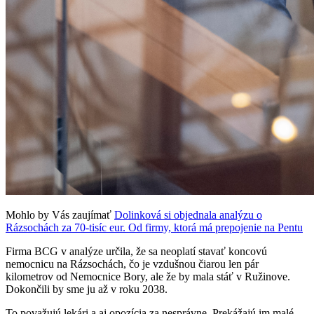
Mohlo by Vás zaujímať
Dolinková si objednala analýzu o
Rázsochách za 70-tisíc eur. Od firmy, ktorá má prepojenie na Pentu
Firma BCG v analýze určila, že sa neoplatí stavať koncovú
nemocnicu na Rázsochách, čo je vzdušnou čiarou len pár
kilometrov od Nemocnice Bory, ale že by mala stáť v Ružinove.
Dokončili by sme ju až v roku 2038.
To považujú lekári a aj opozícia za nesprávne. Prekážajú im malé