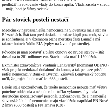
predložiť na rokovanie vlády do konca apríla. Vláda zasadá v stredu
1. mája, hoci je štátny sviatok.
Pár stoviek postelí nestačí
Medicínsky najrozsiahlejšia nemocnica na Slovensku mala stáť na
Rázsochách. Štát tam pred desiatkami rokov kúpil pozemok, stavba
je zohľadnená aj v územnom pláne mestskej časti Lamač a má
takmer hotovú štúdiu EIA (vplyv na životné prostredie).
Pôvodne ju mali postaviť z plánu obnovy do hrubej stavby – štát
dostal na to 281 miliónov eur. Stavba mala mať 1 150 lôžok.
Exminister zdravotníctva Vladimír Lengvarský (nominant OĽaNO)
však projekt nedokázal dotiahnuť do konca, a tak peniaze prisúdili
radšej nemocnici v Banskej Bystrici. Zároveň Lengvarský potichu
určil, že projekt bude mať len 638 postelí.
Lekári stále upozorňovali, že takáto nemocnica nebude mať všetky
potrebné oddelenia a nebude robiť toľko výkonov, aby mala
dostatočne špecializovaný personál. Zdôrazňovali, že aj najmenšie
slovenské fakultné nemocnice majú viac lôžok: napríklad FN Nové
Zámky (660 postelí) a FN Trnava (638).