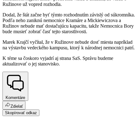
Ružinove už vopred rozhodla.
Dodal, že štát začne byť týmto rozhodnutím závislý od súkromníka.
Podľa neho zaniknú nemocnice Kramáre a Mickiewiczova a
Ružinov nebude mať dostačujúcu kapacitu, takže Nemocnica Bory
bude musieť zobrať časť tejto starostlivosti.
Marek Krajčí vyčítal, že v Ružinove nebude dosť miesta napríklad
na výstavbu vedeckého kampusu, ktorý k národnej nemocnici patrí.
K téme sa čoskoro vyjadrí aj strana SaS. Správu budeme
aktualizovať o jej stanovisko.
Komentáre
Zdielať
Skopírovať odkaz