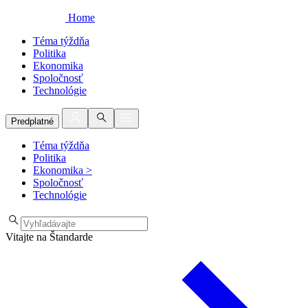
Home
Téma týždňa
Politika
Ekonomika
Spoločnosť
Technológie
Predplatné
Téma týždňa
Politika
Ekonomika
>
Spoločnosť
Technológie
Vitajte na Štandarde