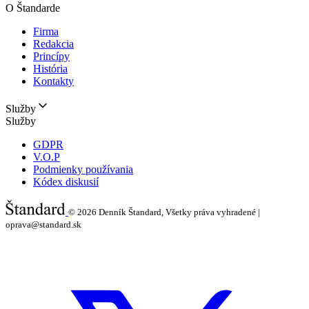
O Štandarde
Firma
Redakcia
Princípy
História
Kontakty
Služby
Služby
GDPR
V.O.P
Podmienky používania
Kódex diskusií
© 2026
Denník Štandard, Všetky práva vyhradené |
oprava@standard.sk