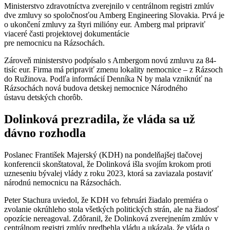
Ministerstvo zdravotníctva zverejnilo v centrálnom registri zmlúv
dve zmluvy so spoločnosťou Amberg Engineering Slovakia. Prvá je
o ukončení zmluvy za štyri milióny eur. Amberg mal pripraviť
viaceré časti projektovej dokumentácie
pre nemocnicu na Rázsochách.
Zároveň ministerstvo podpísalo s Ambergom novú zmluvu za 84-
tisíc eur. Firma má pripraviť zmenu lokality nemocnice – z Rázsoch
do Ružinova. Podľa informácií Denníka N by mala vzniknúť na
Rázsochách nová budova detskej nemocnice Národného
ústavu detských chorôb.
Dolinková prezradila, že vláda sa už
dávno rozhodla
Poslanec František Majerský (KDH) na pondelňajšej tlačovej
konferencii skonštatoval, že Dolinková išla svojím krokom proti
uzneseniu bývalej vlády z roku 2023, ktorá sa zaviazala postaviť
národnú nemocnicu na Rázsochách.
Peter Stachura uviedol, že KDH vo februári žiadalo premiéra o
zvolanie okrúhleho stola všetkých politických strán, ale na žiadosť
opozície nereagoval. Zdôranil, že Dolinková zverejnením zmlúv v
centrálnom registri zmlúv predbehla vládu a ukázala, že vláda o