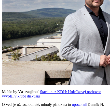
Mohlo by Vás zaujímať
Stachura z KDH: Holečkovej rozhovor
vyvolal v klube diskusiu
O veci je už rozhodnuté, minulý piatok na to
upozornil
Denník N.