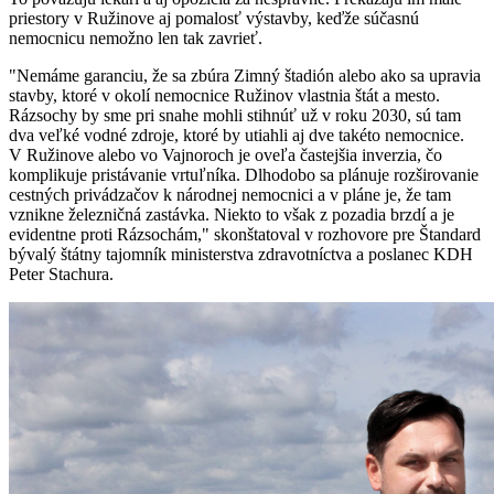
priestory v Ružinove aj pomalosť výstavby, keďže súčasnú
nemocnicu nemožno len tak zavrieť.
"Nemáme garanciu, že sa zbúra Zimný štadión alebo ako sa upravia
stavby, ktoré v okolí nemocnice Ružinov vlastnia štát a mesto.
Rázsochy by sme pri snahe mohli stihnúť už v roku 2030, sú tam
dva veľké vodné zdroje, ktoré by utiahli aj dve takéto nemocnice.
V Ružinove alebo vo Vajnoroch je oveľa častejšia inverzia, čo
komplikuje pristávanie vrtuľníka. Dlhodobo sa plánuje rozširovanie
cestných privádzačov k národnej nemocnici a v pláne je, že tam
vznikne železničná zastávka. Niekto to však z pozadia brzdí a je
evidentne proti Rázsochám," skonštatoval v rozhovore pre Štandard
bývalý štátny tajomník ministerstva zdravotníctva a poslanec KDH
Peter Stachura.