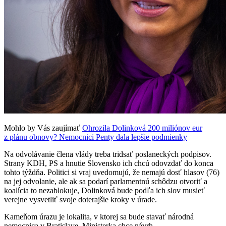
Mohlo by Vás zaujímať
Ohrozila Dolinková 200 miliónov eur
z plánu obnovy? Nemocnici Penty dala lepšie podmienky
Na odvolávanie člena vlády treba tridsať poslaneckých podpisov.
Strany KDH, PS a hnutie Slovensko ich chcú odovzdať do konca
tohto týždňa. Politici si vraj uvedomujú, že nemajú dosť hlasov (76)
na jej odvolanie, ale ak sa podarí parlamentnú schôdzu otvoriť a
koalícia to nezablokuje, Dolinková bude podľa ich slov musieť
verejne vysvetliť svoje doterajšie kroky v úrade.
Kameňom úrazu je lokalita, v ktorej sa bude stavať národná
nemocnica v Bratislave. Ministerka chce návrh