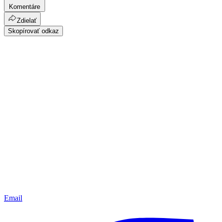
Komentáre
Zdielať
Skopírovať odkaz
Email