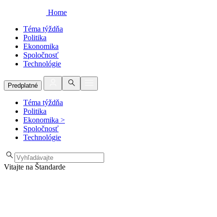
Home
Téma týždňa
Politika
Ekonomika
Spoločnosť
Technológie
Predplatné
Téma týždňa
Politika
Ekonomika
>
Spoločnosť
Technológie
Vitajte na Štandarde