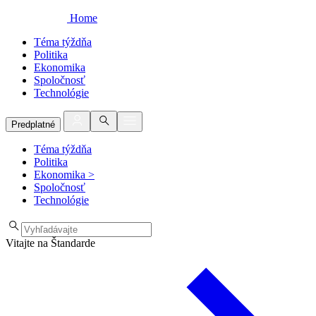
Home
Téma týždňa
Politika
Ekonomika
Spoločnosť
Technológie
Predplatné
Téma týždňa
Politika
Ekonomika
>
Spoločnosť
Technológie
Vitajte na Štandarde