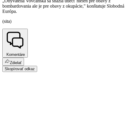
„Obyvatelia Vovčanska sa snažia utiecť nielen pre obavy z
bombardovania ale je pre obavy z okupácie," konštatuje Slobodná
Európa.
(sita)
Komentáre
Zdielať
Skopírovať odkaz