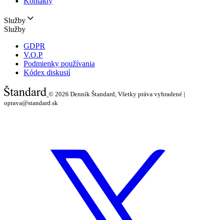
Kontakty
Služby
Služby
GDPR
V.O.P
Podmienky používania
Kódex diskusií
© 2026
Denník Štandard, Všetky práva vyhradené |
oprava@standard.sk