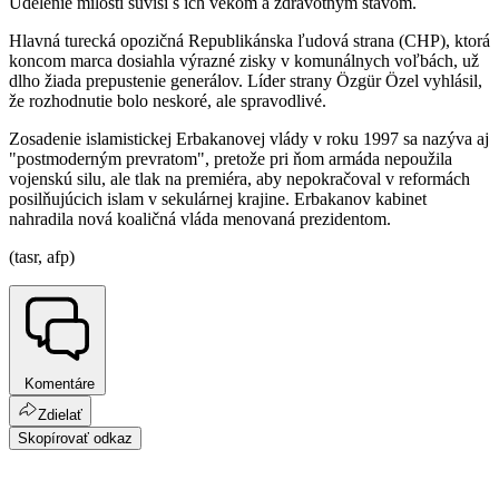
Udelenie milosti súvisí s ich vekom a zdravotným stavom.
Hlavná turecká opozičná Republikánska ľudová strana (CHP), ktorá
koncom marca dosiahla výrazné zisky v komunálnych voľbách, už
dlho žiada prepustenie generálov. Líder strany Özgür Özel vyhlásil,
že rozhodnutie bolo neskoré, ale spravodlivé.
Zosadenie islamistickej Erbakanovej vlády v roku 1997 sa nazýva aj
"postmoderným prevratom", pretože pri ňom armáda nepoužila
vojenskú silu, ale tlak na premiéra, aby nepokračoval v reformách
posilňujúcich islam v sekulárnej krajine. Erbakanov kabinet
nahradila nová koaličná vláda menovaná prezidentom.
(tasr, afp)
Komentáre
Zdielať
Skopírovať odkaz