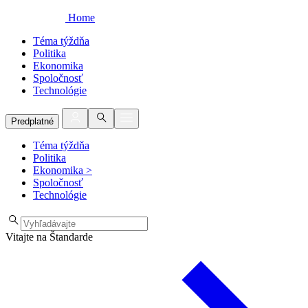
Home
Téma týždňa
Politika
Ekonomika
Spoločnosť
Technológie
Predplatné
Téma týždňa
Politika
Ekonomika
>
Spoločnosť
Technológie
Vitajte na Štandarde