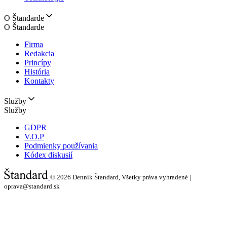
O Štandarde
O Štandarde
Firma
Redakcia
Princípy
História
Kontakty
Služby
Služby
GDPR
V.O.P
Podmienky používania
Kódex diskusií
© 2026
Denník Štandard, Všetky práva vyhradené |
oprava@standard.sk