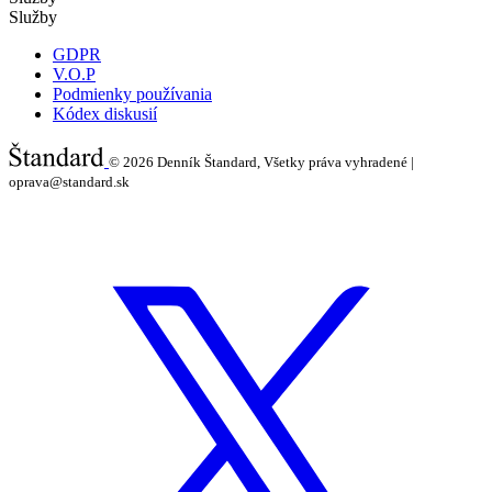
Služby
GDPR
V.O.P
Podmienky používania
Kódex diskusií
© 2026
Denník Štandard, Všetky práva vyhradené |
oprava@standard.sk