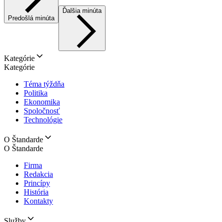
Ďalšia minúta
Predošlá minúta
Kategórie
Kategórie
Téma týždňa
Politika
Ekonomika
Spoločnosť
Technológie
O Štandarde
O Štandarde
Firma
Redakcia
Princípy
História
Kontakty
Služby