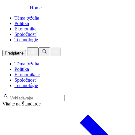
Home
Téma týždňa
Politika
Ekonomika
Spoločnosť
Technológie
Predplatné
Téma týždňa
Politika
Ekonomika
>
Spoločnosť
Technológie
Vitajte na Štandarde