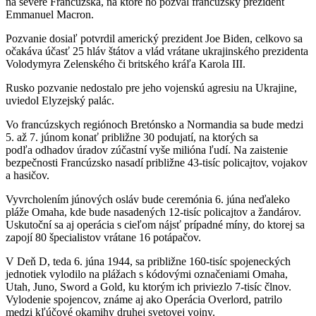
na severe Francúzska, na ktoré ho pozval francúzsky prezident
Emmanuel Macron.
Pozvanie dosiaľ potvrdil americký prezident Joe Biden, celkovo sa
očakáva účasť 25 hláv štátov a vlád vrátane ukrajinského prezidenta
Volodymyra Zelenského či britského kráľa Karola III.
Rusko pozvanie nedostalo pre jeho vojenskú agresiu na Ukrajine,
uviedol Elyzejský palác.
Vo francúzskych regiónoch Bretónsko a Normandia sa bude medzi
5. až 7. júnom konať približne 30 podujatí, na ktorých sa
podľa odhadov úradov zúčastní vyše milióna ľudí. Na zaistenie
bezpečnosti Francúzsko nasadí približne 43-tisíc policajtov, vojakov
a hasičov.
Vyvrcholením júnových osláv bude ceremónia 6. júna neďaleko
pláže Omaha, kde bude nasadených 12-tisíc policajtov a žandárov.
Uskutoční sa aj operácia s cieľom nájsť prípadné míny, do ktorej sa
zapojí 80 špecialistov vrátane 16 potápačov.
V Deň D, teda 6. júna 1944, sa približne 160-tisíc spojeneckých
jednotiek vylodilo na plážach s kódovými označeniami Omaha,
Utah, Juno, Sword a Gold, ku ktorým ich priviezlo 7-tisíc člnov.
Vylodenie spojencov, známe aj ako Operácia Overlord, patrilo
medzi kľúčové okamihy druhej svetovej vojny.