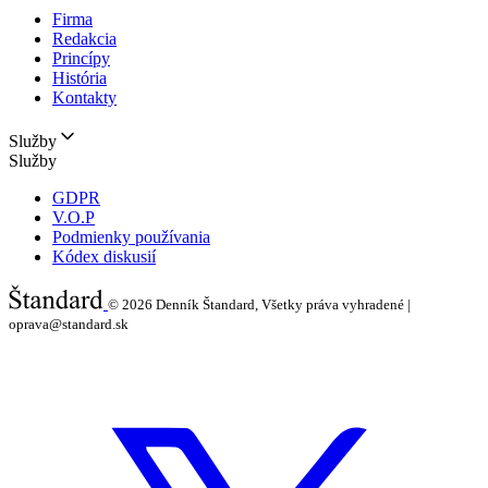
Firma
Redakcia
Princípy
História
Kontakty
Služby
Služby
GDPR
V.O.P
Podmienky používania
Kódex diskusií
© 2026
Denník Štandard, Všetky práva vyhradené |
oprava@standard.sk