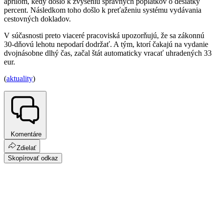
aprílom, kedy došlo k zvýšeniu správnych poplatkov o desiatky
percent. Následkom toho došlo k preťaženiu systému vydávania
cestovných dokladov.
V súčasnosti preto viaceré pracoviská upozorňujú, že sa zákonnú
30-dňovú lehotu nepodarí dodržať. A tým, ktorí čakajú na vydanie
dvojnásobne dlhý čas, začal štát automaticky vracať uhradených 33
eur.
(
aktuality
)
Komentáre
Zdielať
Skopírovať odkaz