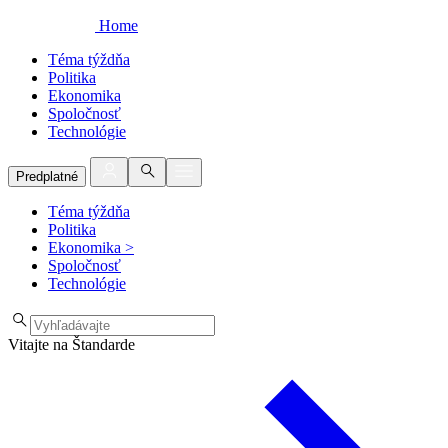
Home
Téma týždňa
Politika
Ekonomika
Spoločnosť
Technológie
Predplatné
Téma týždňa
Politika
Ekonomika
>
Spoločnosť
Technológie
Vitajte na Štandarde