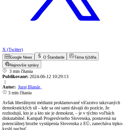
X (Twitter)
Google News
O Štandarde
Téma týždňa
Najnovšie správy
3 min čítania
Publikované:
2024-06-12 10:29:13
|
Autor:
Juraj Blanár
,
3 min čítania
Avšak liberálnymi médiami proklamované víťazstvo takzvaných
demokratických síl – kde sa oni sami dávajú do pozície, že
rozhodujú, kto je a kto nie je demokrat, – je v týchto voľbách
diskutabilné. Kampaň Progresívneho Slovenska, postavená na
potenciálnej hrozbe vystúpenia Slovenska z EÚ, zanecháva trpko-
kyslú pachuť.