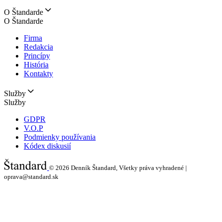
O Štandarde
O Štandarde
Firma
Redakcia
Princípy
História
Kontakty
Služby
Služby
GDPR
V.O.P
Podmienky používania
Kódex diskusií
© 2026
Denník Štandard, Všetky práva vyhradené |
oprava@standard.sk