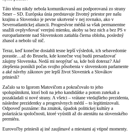
Táto téma nikdy nebola komunikovaná ani podporovaná zo strany
Smer – SD. Európska únia predstavuje životný priestor pre našu
krajinu a Slovensko je pevne ukotvené v nej rovnako, ako v
Severoatlantickej aliancii. Progresívne médiá sa však permanentne
snažili ovplyvňovať verejnú mienku, akoby sa bez nich a bez PS v
europarlamente nad Slovenskom zatiahla čierna obloha, posledný
zhasol a nebolo už nič.
Teraz, keď konečne dosiahli tesne lepší výsledok, ich sebavedomie
porastie…až do Bruselu, kde konečne vraj budú presadzovať
záujmy Slovenska. Nedá mi neopýtať sa, kde boli doteraz? Aké
zlepšenia ponúkli počas svojho pôsobenia v slovenskom parlamente
a aké návrhy zákonov pre lepší život Sloveniek a Slovákov
priniesli?
Začalo sa to Igorom Matovičom a pokračovalo to jeho
spolupútnikmi, ktorí boli na jeho kandidátke a potom zutekali a
pozakladali si nové strany. A všetci – vrátane vtedajšieho prezidenta,
následne prezidentky a progresívnych médií – to legitimizovali.
Odpoveď poznáme: iba zmätok, úpadok politickej kultúry a
polarizácia spoločnosti, ktoré vyústili až do atentátu na slovenského
premiéra.
Eurovoľby priniesli aj iné zaujímavé a miestami aj vtipné momenty.