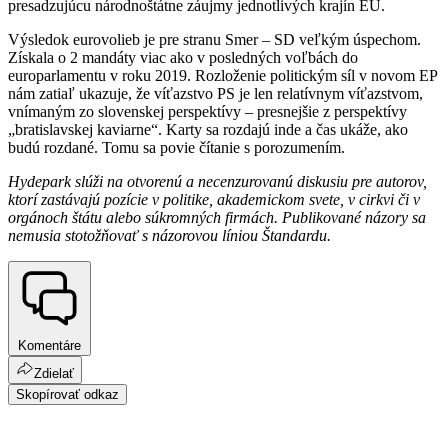
presadzujúcu národnoštátne záujmy jednotlivých krajín EÚ.
Výsledok eurovolieb je pre stranu Smer – SD veľkým úspechom.
Získala o 2 mandáty viac ako v posledných voľbách do
europarlamentu v roku 2019. Rozloženie politickým síl v novom EP
nám zatiaľ ukazuje, že víťazstvo PS je len relatívnym víťazstvom,
vnímaným zo slovenskej perspektívy – presnejšie z perspektívy
„bratislavskej kaviarne“. Karty sa rozdajú inde a čas ukáže, ako
budú rozdané. Tomu sa povie čítanie s porozumením.
Hydepark slúži na otvorenú a necenzurovanú diskusiu pre autorov,
ktorí zastávajú pozície v politike, akademickom svete, v cirkvi či v
orgánoch štátu alebo súkromných firmách. Publikované názory sa
nemusia stotožňovať s názorovou líniou Štandardu.
Komentáre
Zdielať
Skopírovať odkaz