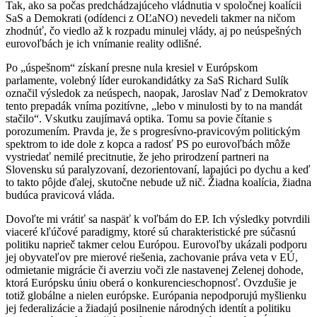
Tak, ako sa počas predchádzajúceho vládnutia v spoločnej koalícii
SaS a Demokrati (odídenci z OĽaNO) nevedeli takmer na ničom
zhodnúť, čo viedlo až k rozpadu minulej vlády, aj po neúspešných
eurovoľbách je ich vnímanie reality odlišné.
Po „úspešnom“ získaní presne nula kresiel v Európskom
parlamente, volebný líder eurokandidátky za SaS Richard Sulík
označil výsledok za neúspech, naopak, Jaroslav Naď z Demokratov
tento prepadák vníma pozitívne, „lebo v minulosti by to na mandát
stačilo“. Vskutku zaujímavá optika. Tomu sa povie čítanie s
porozumením. Pravda je, že s progresívno-pravicovým politickým
spektrom to ide dole z kopca a radosť PS po eurovoľbách môže
vystriedať nemilé precitnutie, že jeho prirodzení partneri na
Slovensku sú paralyzovaní, dezorientovaní, lapajúci po dychu a keď
to takto pôjde ďalej, skutočne nebude už nič. Žiadna koalícia, žiadna
budúca pravicová vláda.
Dovoľte mi vrátiť sa naspäť k voľbám do EP. Ich výsledky potvrdili
viaceré kľúčové paradigmy, ktoré sú charakteristické pre súčasnú
politiku naprieč takmer celou Európou. Eurovoľby ukázali podporu
jej obyvateľov pre mierové riešenia, zachovanie práva veta v EÚ,
odmietanie migrácie či averziu voči zle nastavenej Zelenej dohode,
ktorá Európsku úniu oberá o konkurencieschopnosť. Ovzdušie je
totiž globálne a nielen európske. Európania nepodporujú myšlienku
jej federalizácie a žiadajú posilnenie národných identít a politiku