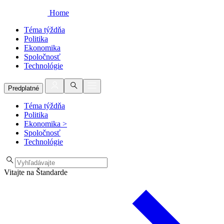
Home
Téma týždňa
Politika
Ekonomika
Spoločnosť
Technológie
Predplatné
Téma týždňa
Politika
Ekonomika
>
Spoločnosť
Technológie
Vitajte na Štandarde