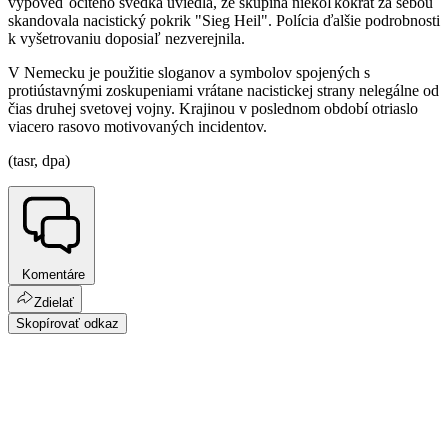
výpoveď očitého svedka uviedla, že skupina niekoľkokrát za sebou
skandovala nacistický pokrik "Sieg Heil". Polícia ďalšie podrobnosti
k vyšetrovaniu doposiaľ nezverejnila.
V Nemecku je použitie sloganov a symbolov spojených s
protiústavnými zoskupeniami vrátane nacistickej strany nelegálne od
čias druhej svetovej vojny. Krajinou v poslednom období otriaslo
viacero rasovo motivovaných incidentov.
(tasr, dpa)
Komentáre
Zdielať
Skopírovať odkaz