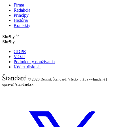
Firma
Redakcia
Princípy
História
Kontakty
Služby
Služby
GDPR
V.O.P
Podmienky používania
Kódex diskusií
© 2026
Denník Štandard, Všetky práva vyhradené |
oprava@standard.sk