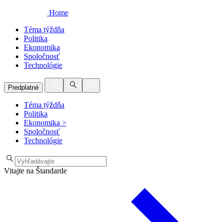
Home
Téma týždňa
Politika
Ekonomika
Spoločnosť
Technológie
Predplatné
Téma týždňa
Politika
Ekonomika
>
Spoločnosť
Technológie
Vitajte na Štandarde