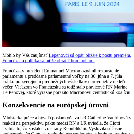
Mohlo by Vás zaujímať
Lepenovci sú opäť bližšie k postu premiéra.
Francúzska politika sa môže obrátiť hore nohami
Francúzsky prezident Emmanuel Macron oznámil rozpustenie
parlamentu a predčasné parlamentné voľby na 30. júna a 7. júla
krátko po zverejnení predbežných výsledkov eurovolieb v nedeľu
večer. Víťazom vo Francúzsku sa totiž stalo pravicové RN Marine
Le Penovej, ktoré výrazne porazilo Macronovu centristickú koalíciu.
Konzekvencie na európskej úrovni
Ministerka práce a bývalá poslankyňa za LR Catherine Vautrinová v
reakcii na perspektívu paktu medzi RN a LR uviedla, že Ciotti
"zabíja to, čo zostalo" zo strany Republikáni. Vyslovila súčasne
podozrenie, že Ciotti sa rozhodol pre spoluprácu s krajnou pravicou,