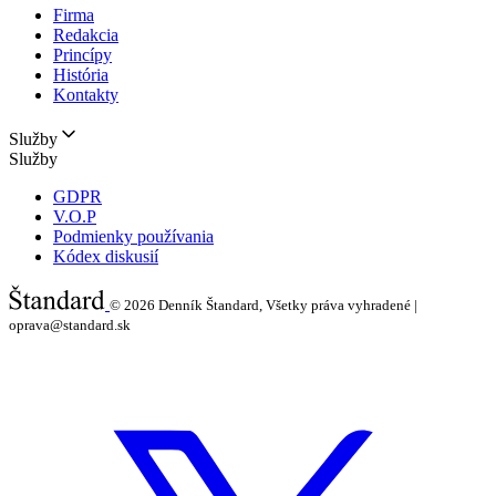
Firma
Redakcia
Princípy
História
Kontakty
Služby
Služby
GDPR
V.O.P
Podmienky používania
Kódex diskusií
© 2026
Denník Štandard, Všetky práva vyhradené |
oprava@standard.sk