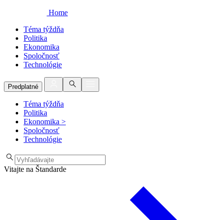
Home
Téma týždňa
Politika
Ekonomika
Spoločnosť
Technológie
Predplatné
Téma týždňa
Politika
Ekonomika
>
Spoločnosť
Technológie
Vitajte na Štandarde