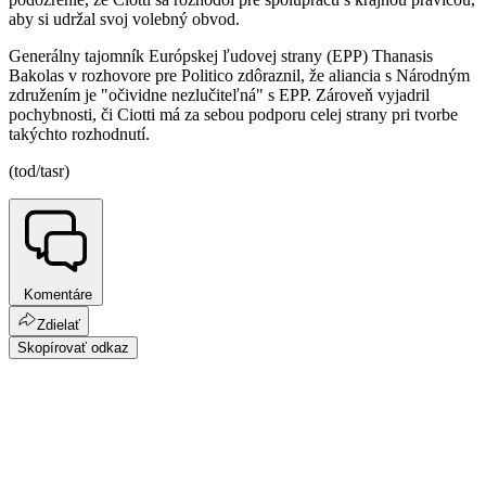
aby si udržal svoj volebný obvod.
Generálny tajomník Európskej ľudovej strany (EPP) Thanasis
Bakolas v rozhovore pre Politico zdôraznil, že aliancia s Národným
združením je "očividne nezlučiteľná" s EPP. Zároveň vyjadril
pochybnosti, či Ciotti má za sebou podporu celej strany pri tvorbe
takýchto rozhodnutí.
(tod/tasr)
Komentáre
Zdielať
Skopírovať odkaz