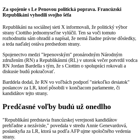
Za spojenie s Le Penovou politická poprava. Francúzski
Republikáni vyhodili svojho šéfa
Republikáni na sociálnej sieti X informovali, že politický výbor
strany Ciottiho jednomyseľne vylúčil. Ten sa voči tomuto
rozhodnutiu sám ohradil a napísal, že nemá žiadne právne dôsledky,
a teda naďalej ostáva predsedom strany.
Spojenectvo medzi "lepenovským" pronárodným Národným
združením (RN) a Republikánmi (RL) v utorok večer potvrdil vodca
RN Jordan Bardella s tým, že s Ciottim o spolupráci rokovali a
diskusie budú pokračovať.
Barddela dodal, že RN vo voľbách podporí "niekoľko desiatok"
poslancov za LR, ktorí pôsobili v končiacom parlamente, či
kandidátov tejto strany.
Predčasné voľby budú už onedlho
"Republikáni predstavia francúzskej verejnosti kandidátov
prehľadne a nezávisle," povedala v stredu Annie Genevardová,
poslankyňa za LR, ktorá sa podľa AFP ujme spoločného vedenia
strany.