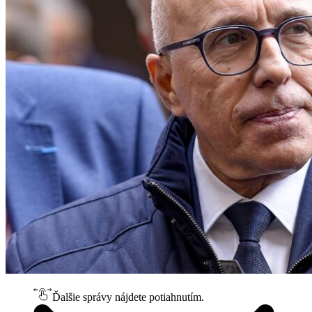
Ďalšie správy nájdete potiahnutím.