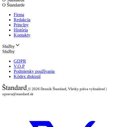
O Štandarde
Firma
Redakcia
Princípy
História
Kontakty
Služby
Služby
GDPR
V.O.P
Podmienky používania
Kódex diskusií
© 2026
Denník Štandard, Všetky práva vyhradené |
oprava@standard.sk