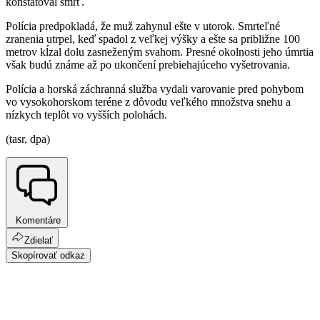
konštatoval smrť.
Polícia predpokladá, že muž zahynul ešte v utorok. Smrteľné
zranenia utrpel, keď spadol z veľkej výšky a ešte sa približne 100
metrov kĺzal dolu zasneženým svahom. Presné okolnosti jeho úmrtia
však budú známe až po ukončení prebiehajúceho vyšetrovania.
Polícia a horská záchranná služba vydali varovanie pred pohybom
vo vysokohorskom teréne z dôvodu veľkého množstva snehu a
nízkych teplôt vo vyšších polohách.
(tasr, dpa)
Komentáre
Zdielať
Skopírovať odkaz