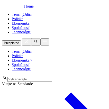
Home
Téma týždňa
Politika
Ekonomika
Spoločnosť
Technológie
Predplatné
Téma týždňa
Politika
Ekonomika
>
Spoločnosť
Technológie
Vitajte na Štandarde