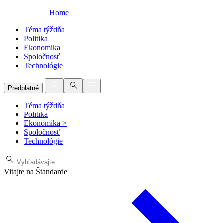
Home
Téma týždňa
Politika
Ekonomika
Spoločnosť
Technológie
Predplatné
Téma týždňa
Politika
Ekonomika
>
Spoločnosť
Technológie
Vitajte na Štandarde