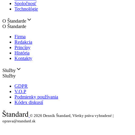
Spoločnosť
Technológie
O Štandarde
O Štandarde
Firma
Redakcia
Princípy
História
Kontakty
Služby
Služby
GDPR
V.O.P
Podmienky používania
Kódex diskusií
© 2026
Denník Štandard, Všetky práva vyhradené |
oprava@standard.sk