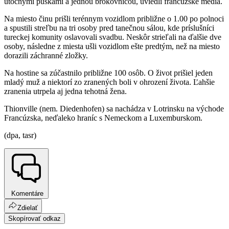
útočnými puškami a jednou brokovnicou, uviedli francúzske médiá.
Na miesto činu prišli terénnym vozidlom približne o 1.00 po polnoci
a spustili streľbu na tri osoby pred tanečnou sálou, kde príslušníci
tureckej komunity oslavovali svadbu. Neskôr strieľali na ďalšie dve
osoby, následne z miesta ušli vozidlom ešte predtým, než na miesto
dorazili záchranné zložky.
Na hostine sa zúčastnilo približne 100 osôb. O život prišiel jeden
mladý muž a niektorí zo zranených boli v ohrození života. Ľahšie
zranenia utrpela aj jedna tehotná žena.
Thionville (nem. Diedenhofen) sa nachádza v Lotrinsku na východe
Francúzska, neďaleko hraníc s Nemeckom a Luxemburskom.
(dpa, tasr)
Komentáre
Zdielať
Skopírovať odkaz