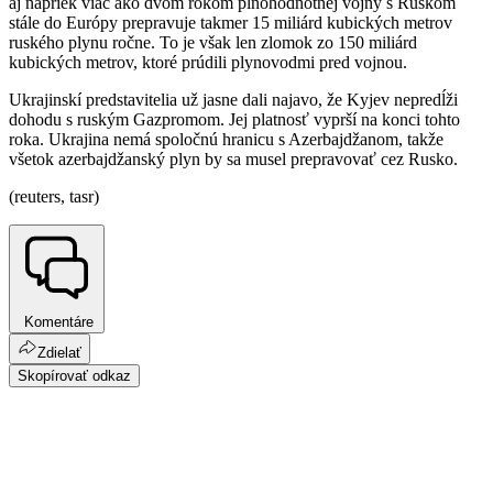
aj napriek viac ako dvom rokom plnohodnotnej vojny s Ruskom
stále do Európy prepravuje takmer 15 miliárd kubických metrov
ruského plynu ročne. To je však len zlomok zo 150 miliárd
kubických metrov, ktoré prúdili plynovodmi pred vojnou.
Ukrajinskí predstavitelia už jasne dali najavo, že Kyjev nepredĺži
dohodu s ruským Gazpromom. Jej platnosť vyprší na konci tohto
roka. Ukrajina nemá spoločnú hranicu s Azerbajdžanom, takže
všetok azerbajdžanský plyn by sa musel prepravovať cez Rusko.
(reuters, tasr)
Komentáre
Zdielať
Skopírovať odkaz