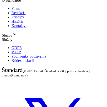
O Štandarde
Firma
Redakcia
Princípy
História
Kontakty
Služby
Služby
GDPR
V.O.P
Podmienky používania
Kódex diskusií
© 2026
Denník Štandard, Všetky práva vyhradené |
oprava@standard.sk