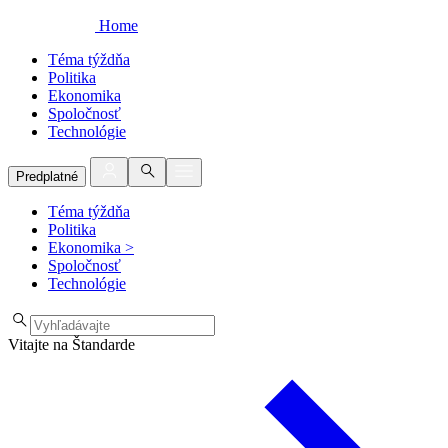
Home
Téma týždňa
Politika
Ekonomika
Spoločnosť
Technológie
Predplatné
Téma týždňa
Politika
Ekonomika
>
Spoločnosť
Technológie
Vitajte na Štandarde