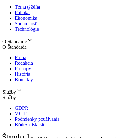
Téma týždňa
Politika
Ekonomika
Spoločnosť
Technológie
O Štandarde
O Štandarde
Firma
Redakcia
Princípy
História
Kontakty
Služby
Služby
GDPR
V.O.P
Podmienky používania
Kódex diskusií