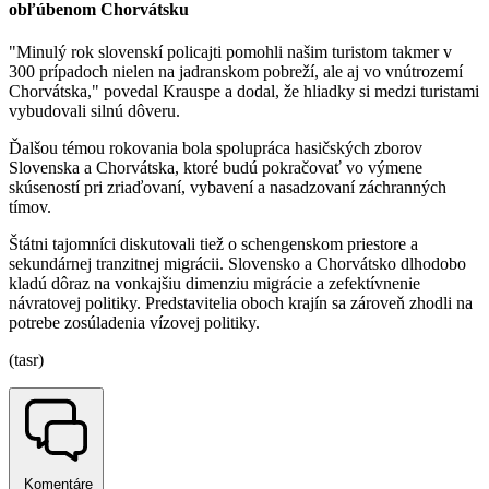
obľúbenom Chorvátsku
"Minulý rok slovenskí policajti pomohli našim turistom takmer v
300 prípadoch nielen na jadranskom pobreží, ale aj vo vnútrozemí
Chorvátska," povedal Krauspe a dodal, že hliadky si medzi turistami
vybudovali silnú dôveru.
Ďalšou témou rokovania bola spolupráca hasičských zborov
Slovenska a Chorvátska, ktoré budú pokračovať vo výmene
skúseností pri zriaďovaní, vybavení a nasadzovaní záchranných
tímov.
Štátni tajomníci diskutovali tiež o schengenskom priestore a
sekundárnej tranzitnej migrácii. Slovensko a Chorvátsko dlhodobo
kladú dôraz na vonkajšiu dimenziu migrácie a zefektívnenie
návratovej politiky. Predstavitelia oboch krajín sa zároveň zhodli na
potrebe zosúladenia vízovej politiky.
(tasr)
Komentáre