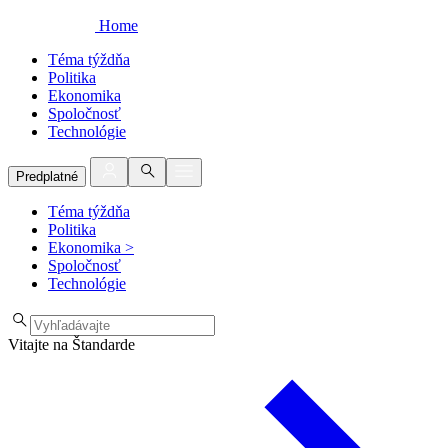
Home
Téma týždňa
Politika
Ekonomika
Spoločnosť
Technológie
Predplatné
Téma týždňa
Politika
Ekonomika
>
Spoločnosť
Technológie
Vitajte na Štandarde